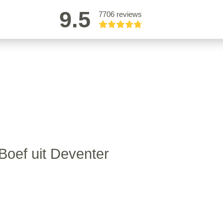
9.5
7706 reviews
oef uit Deventer