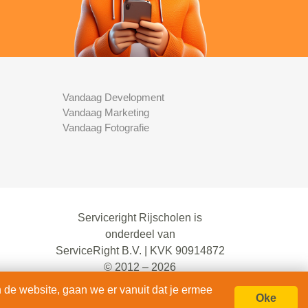
Vandaag Development
Vandaag Marketing
Vandaag Fotografie
Serviceright Rijscholen is
onderdeel van
ServiceRight B.V. | KVK 90914872
© 2012 – 2026
alle rechten voorbehouden.
 de website, gaan we er vanuit dat je ermee
Oke