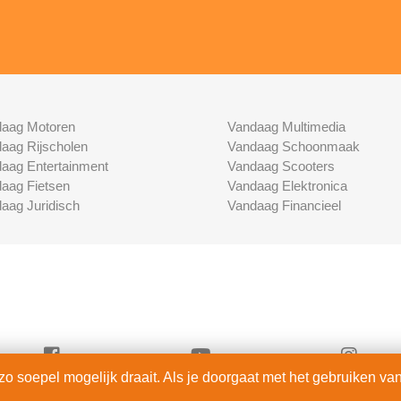
aag Motoren
Vandaag Multimedia
aag Rijscholen
Vandaag Schoonmaak
aag Entertainment
Vandaag Scooters
aag Fietsen
Vandaag Elektronica
aag Juridisch
Vandaag Financieel
 soepel mogelijk draait. Als je doorgaat met het gebruiken van