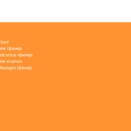
chool
ter rijbewijs
dcursus rijbewijs
rie examen
htwagen rijbewijs