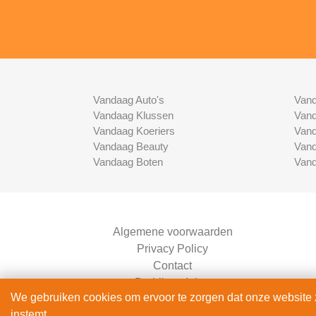
Vandaag Auto's
Vand
Vandaag Klussen
Vand
Vandaag Koeriers
Vand
Vandaag Beauty
Vand
Vandaag Boten
Vand
Algemene voorwaarden
Privacy Policy
Contact
Bedrijven Inlog
We gebruiken cookies om ervoor te zorgen dat onze website zo
instemt.