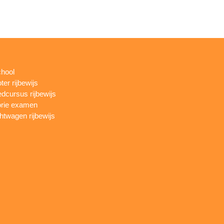
chool
ter rijbewijs
dcursus rijbewijs
rie examen
htwagen rijbewijs