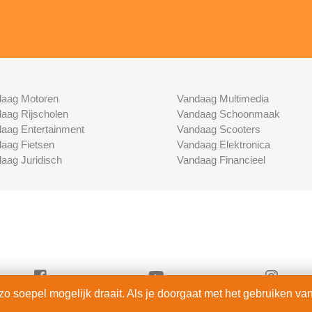
aag Motoren
Vandaag Multimedia
aag Rijscholen
Vandaag Schoonmaak
aag Entertainment
Vandaag Scooters
aag Fietsen
Vandaag Elektronica
aag Juridisch
Vandaag Financieel
 soepel mogelijk draait. Als je doorgaat met het gebruiken van