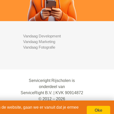
Vandaag Development
Vandaag Marketing
Vandaag Fotografie
Serviceright Rijscholen is
onderdeel van
ServiceRight B.V. | KVK 90914872
© 2012 – 2026
alle rechten voorbehouden.
 de website, gaan we er vanuit dat je ermee
Oke