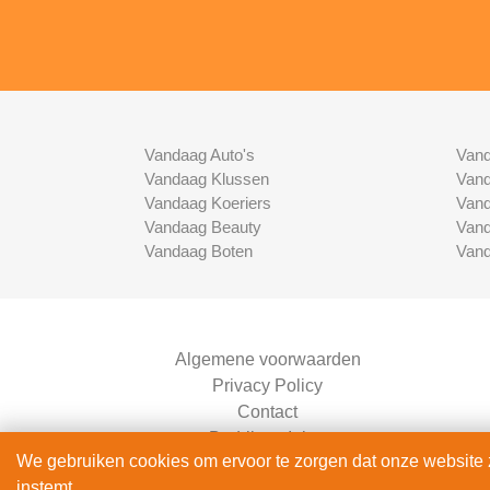
Vandaag Auto's
Vand
Vandaag Klussen
Vand
Vandaag Koeriers
Vand
Vandaag Beauty
Vand
Vandaag Boten
Vand
Algemene voorwaarden
Privacy Policy
Contact
Bedrijven Inlog
We gebruiken cookies om ervoor te zorgen dat onze website zo
instemt.