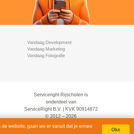
Vandaag Development
Vandaag Marketing
Vandaag Fotografie
Serviceright Rijscholen is
onderdeel van
ServiceRight B.V. | KVK 90914872
© 2012 – 2026
alle rechten voorbehouden.
 de website, gaan we er vanuit dat je ermee
Oke