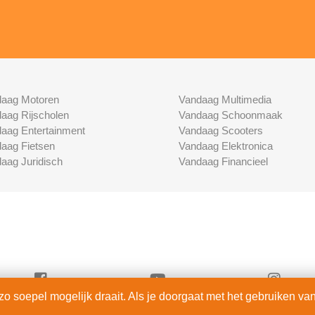
aag Motoren
Vandaag Multimedia
aag Rijscholen
Vandaag Schoonmaak
aag Entertainment
Vandaag Scooters
aag Fietsen
Vandaag Elektronica
aag Juridisch
Vandaag Financieel
 soepel mogelijk draait. Als je doorgaat met het gebruiken van