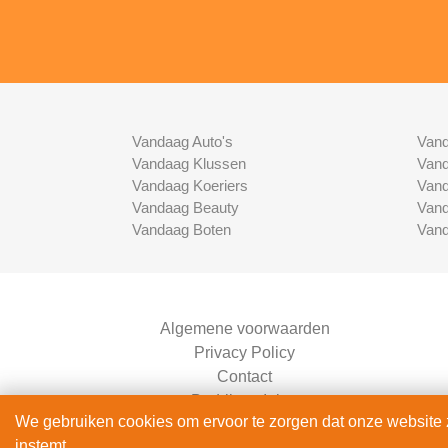
Vandaag Auto's
Vand
Vandaag Klussen
Vand
Vandaag Koeriers
Vand
Vandaag Beauty
Vand
Vandaag Boten
Vand
Algemene voorwaarden
Privacy Policy
Contact
Bedrijven Inlog
We gebruiken cookies om ervoor te zorgen dat onze website zo
instemt.