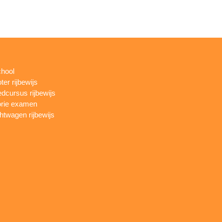
chool
ter rijbewijs
dcursus rijbewijs
rie examen
htwagen rijbewijs