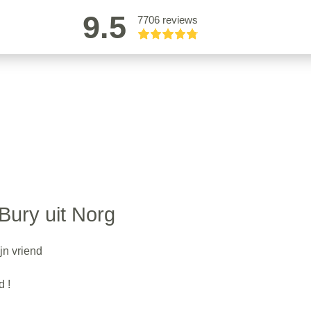
9.5
7706 reviews
Bury uit Norg
jn vriend
d !