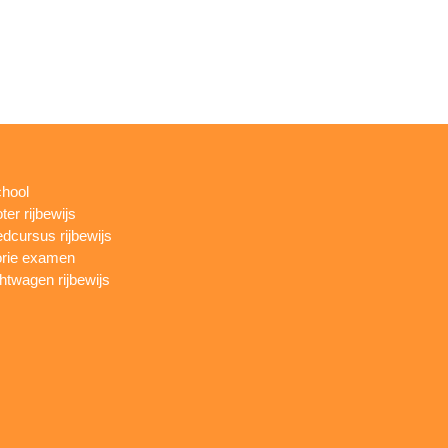
chool
ter rijbewijs
dcursus rijbewijs
rie examen
htwagen rijbewijs