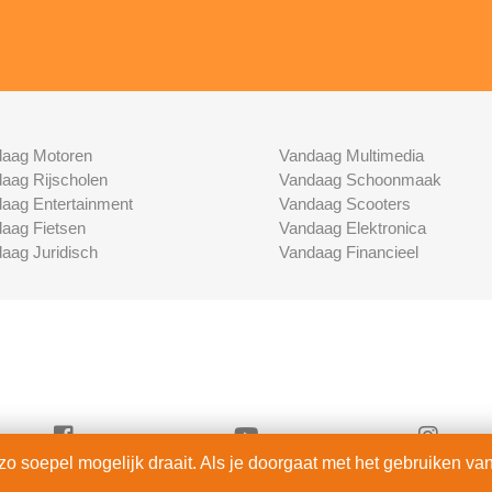
aag Motoren
Vandaag Multimedia
aag Rijscholen
Vandaag Schoonmaak
aag Entertainment
Vandaag Scooters
aag Fietsen
Vandaag Elektronica
aag Juridisch
Vandaag Financieel
 soepel mogelijk draait. Als je doorgaat met het gebruiken van