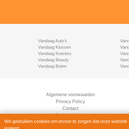
Vandaag Auto's
Vand
Vandaag Klussen
Vand
Vandaag Koeriers
Vand
Vandaag Beauty
Vand
Vandaag Boten
Vand
Algemene voorwaarden
Privacy Policy
Contact
Bedrijven Inlog
We gebruiken cookies om ervoor te zorgen dat onze website zo
instemt.