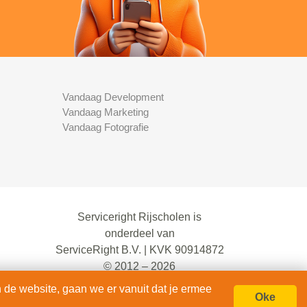
Vandaag Development
Vandaag Marketing
Vandaag Fotografie
Serviceright Rijscholen is
onderdeel van
ServiceRight B.V. | KVK 90914872
© 2012 – 2026
alle rechten voorbehouden.
 de website, gaan we er vanuit dat je ermee
Oke