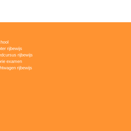
chool
ter rijbewijs
dcursus rijbewijs
rie examen
htwagen rijbewijs