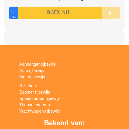
Aanhanger rijbewijs
Auto rijbewijs
Motorrijbewijs
Rijschool
Scooter rijbewijs
Spoedcursus rijbewijs
Theorie examen
Vrachtwagen rijbewijs
Bekend van: