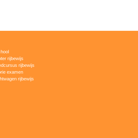
chool
ter rijbewijs
dcursus rijbewijs
rie examen
htwagen rijbewijs