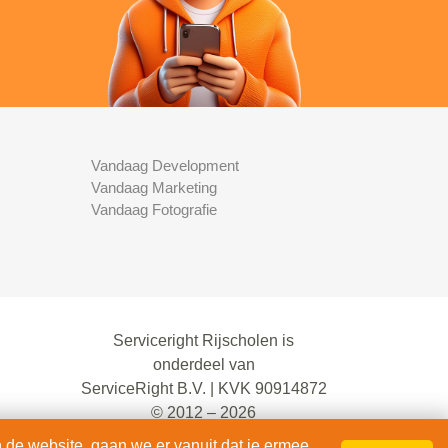
Vandaag Development
Vandaag Marketing
Vandaag Fotografie
Serviceright Rijscholen is
onderdeel van
ServiceRight B.V. | KVK 90914872
© 2012 – 2026
alle rechten voorbehouden.
 de website, gaan we er vanuit dat je ermee