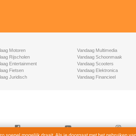
aag Motoren
Vandaag Multimedia
aag Rijscholen
Vandaag Schoonmaak
aag Entertainment
Vandaag Scooters
aag Fietsen
Vandaag Elektronica
aag Juridisch
Vandaag Financieel
 soepel mogelijk draait. Als je doorgaat met het gebruiken van