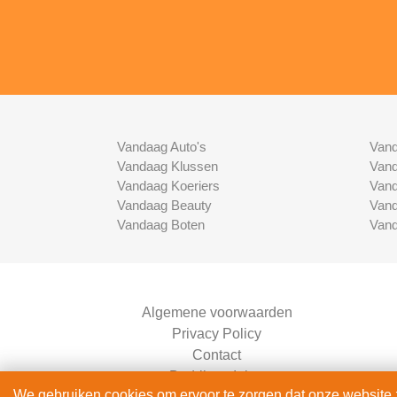
Vandaag Auto's
Vand
Vandaag Klussen
Vand
Vandaag Koeriers
Vand
Vandaag Beauty
Vand
Vandaag Boten
Vand
Algemene voorwaarden
Privacy Policy
Contact
Bedrijven Inlog
We gebruiken cookies om ervoor te zorgen dat onze website zo