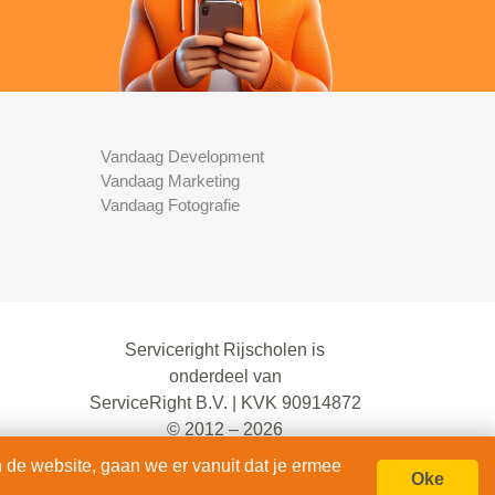
Vandaag Development
Vandaag Marketing
Vandaag Fotografie
Serviceright Rijscholen is
onderdeel van
ServiceRight B.V. | KVK 90914872
© 2012 – 2026
alle rechten voorbehouden.
 de website, gaan we er vanuit dat je ermee
Oke