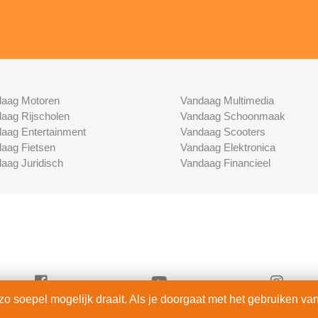
aag Motoren
Vandaag Multimedia
aag Rijscholen
Vandaag Schoonmaak
aag Entertainment
Vandaag Scooters
aag Fietsen
Vandaag Elektronica
aag Juridisch
Vandaag Financieel
 soepel mogelijk draait. Als je doorgaat met het gebruiken van