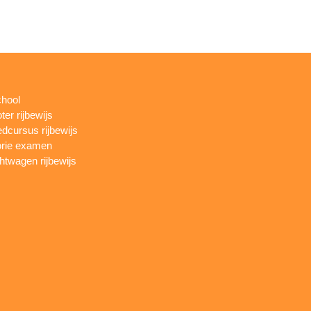
chool
ter rijbewijs
dcursus rijbewijs
rie examen
htwagen rijbewijs