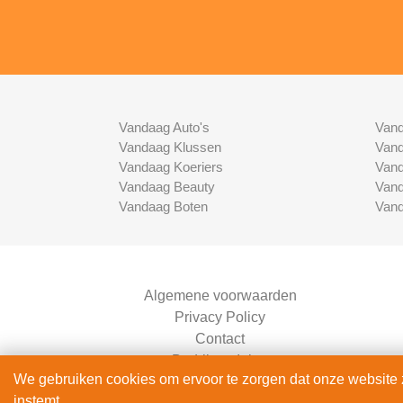
Vandaag Auto's
Vand
Vandaag Klussen
Vand
Vandaag Koeriers
Vand
Vandaag Beauty
Vand
Vandaag Boten
Vand
Algemene voorwaarden
Privacy Policy
Contact
Bedrijven Inlog
We gebruiken cookies om ervoor te zorgen dat onze website zo
instemt.