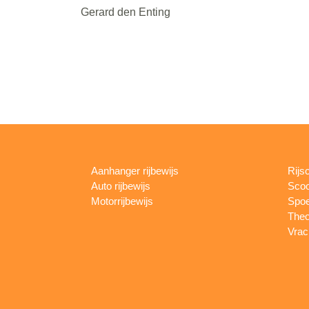
Gerard den Enting
Aanhanger rijbewijs
Rijs
Auto rijbewijs
Scoo
Motorrijbewijs
Spoe
Theo
Vrac