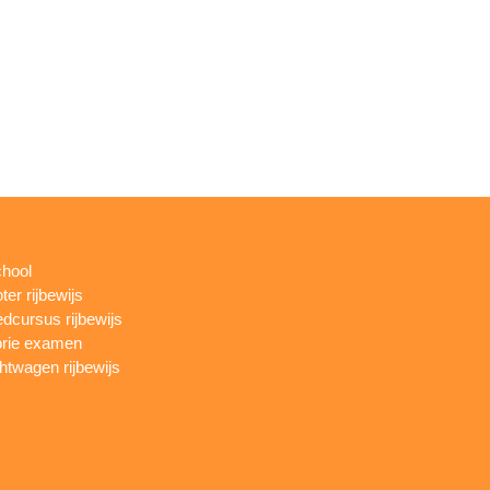
chool
ter rijbewijs
dcursus rijbewijs
rie examen
htwagen rijbewijs