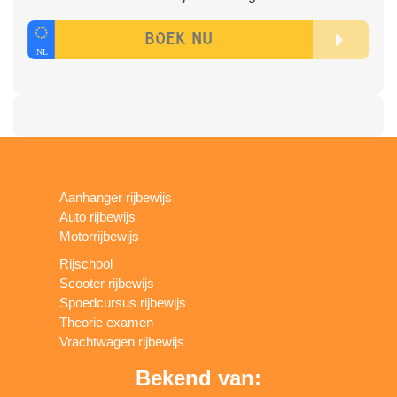
Aanhanger rijbewijs
Auto rijbewijs
Motorrijbewijs
Rijschool
Scooter rijbewijs
Spoedcursus rijbewijs
Theorie examen
Vrachtwagen rijbewijs
Bekend van: