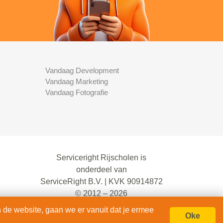
Vandaag Development
Vandaag Marketing
Vandaag Fotografie
Serviceright Rijscholen is
onderdeel van
ServiceRight B.V. | KVK 90914872
© 2012 – 2026
alle rechten voorbehouden.
 de website, gaan we er vanuit dat je ermee
Oke