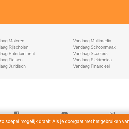
aag Motoren
Vandaag Multimedia
aag Rijscholen
Vandaag Schoonmaak
aag Entertainment
Vandaag Scooters
aag Fietsen
Vandaag Elektronica
aag Juridisch
Vandaag Financieel
 soepel mogelijk draait. Als je doorgaat met het gebruiken van