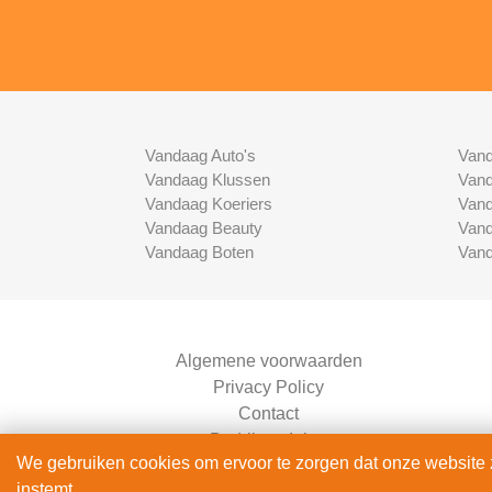
Vandaag Auto's
Vand
Vandaag Klussen
Vand
Vandaag Koeriers
Vand
Vandaag Beauty
Vand
Vandaag Boten
Vand
Algemene voorwaarden
Privacy Policy
Contact
Bedrijven Inlog
We gebruiken cookies om ervoor te zorgen dat onze website zo
instemt.