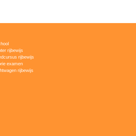
chool
ter rijbewijs
dcursus rijbewijs
rie examen
htwagen rijbewijs