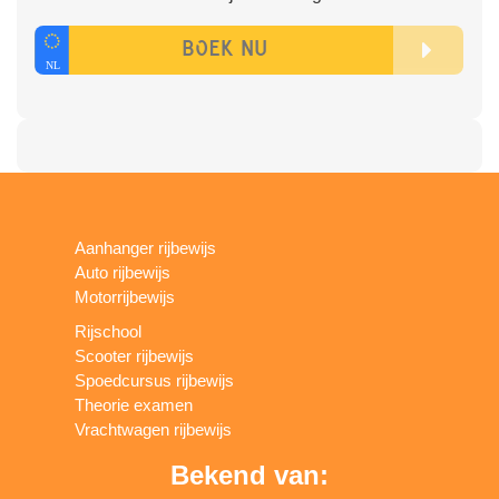
Aanhanger rijbewijs
Auto rijbewijs
Motorrijbewijs
Rijschool
Scooter rijbewijs
Spoedcursus rijbewijs
Theorie examen
Vrachtwagen rijbewijs
Bekend van: