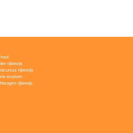
chool
ter rijbewijs
dcursus rijbewijs
rie examen
htwagen rijbewijs