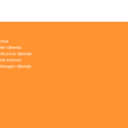
chool
ter rijbewijs
dcursus rijbewijs
rie examen
htwagen rijbewijs