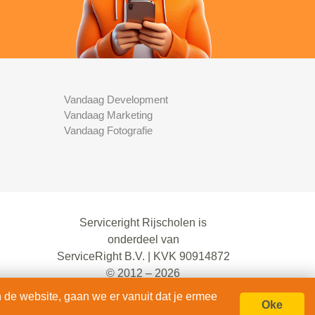
Vandaag Development
Vandaag Marketing
Vandaag Fotografie
Serviceright Rijscholen is
onderdeel van
ServiceRight B.V. | KVK 90914872
© 2012 – 2026
alle rechten voorbehouden.
 de website, gaan we er vanuit dat je ermee
Oke