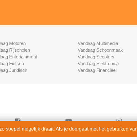
aag Motoren
Vandaag Multimedia
aag Rijscholen
Vandaag Schoonmaak
aag Entertainment
Vandaag Scooters
aag Fietsen
Vandaag Elektronica
aag Juridisch
Vandaag Financieel
 soepel mogelijk draait. Als je doorgaat met het gebruiken van