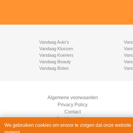
Vandaag Auto's
Vand
Vandaag Klussen
Vand
Vandaag Koeriers
Vand
Vandaag Beauty
Vand
Vandaag Boten
Vand
Algemene voorwaarden
Privacy Policy
Contact
Bedrijven Inlog
We gebruiken cookies om ervoor te zorgen dat onze website zo
instemt.