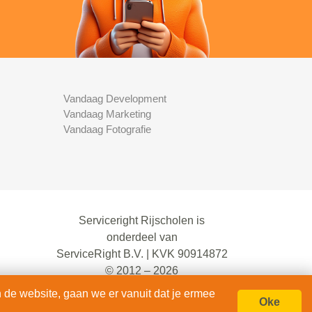
Vandaag Development
Vandaag Marketing
Vandaag Fotografie
Serviceright Rijscholen is
onderdeel van
ServiceRight B.V. | KVK 90914872
© 2012 – 2026
alle rechten voorbehouden.
 de website, gaan we er vanuit dat je ermee
Oke