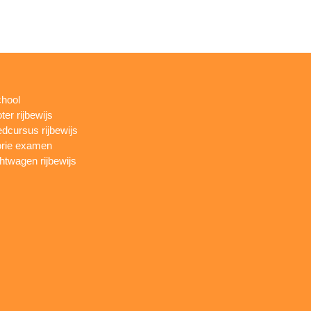
chool
ter rijbewijs
dcursus rijbewijs
rie examen
htwagen rijbewijs