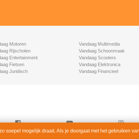
aag Motoren
Vandaag Multimedia
aag Rijscholen
Vandaag Schoonmaak
aag Entertainment
Vandaag Scooters
aag Fietsen
Vandaag Elektronica
aag Juridisch
Vandaag Financieel
 soepel mogelijk draait. Als je doorgaat met het gebruiken van