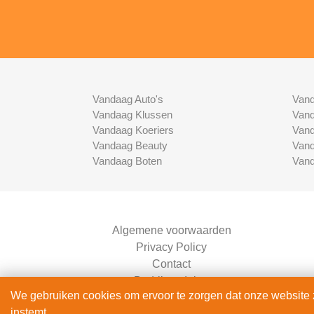
Vandaag Auto's
Vand
Vandaag Klussen
Vand
Vandaag Koeriers
Vand
Vandaag Beauty
Vand
Vandaag Boten
Vand
Algemene voorwaarden
Privacy Policy
Contact
Bedrijven Inlog
We gebruiken cookies om ervoor te zorgen dat onze website zo
instemt.