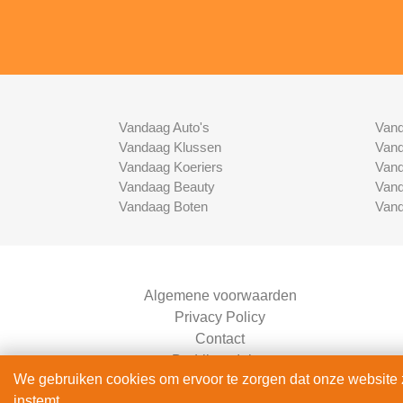
Vandaag Auto's
Vand
Vandaag Klussen
Vand
Vandaag Koeriers
Vand
Vandaag Beauty
Vand
Vandaag Boten
Vand
Algemene voorwaarden
Privacy Policy
Contact
Bedrijven Inlog
We gebruiken cookies om ervoor te zorgen dat onze website zo
instemt.