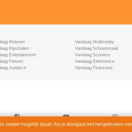
aag Motoren
Vandaag Multimedia
aag Rijscholen
Vandaag Schoonmaak
aag Entertainment
Vandaag Scooters
aag Fietsen
Vandaag Elektronica
aag Juridisch
Vandaag Financieel
 soepel mogelijk draait. Als je doorgaat met het gebruiken van