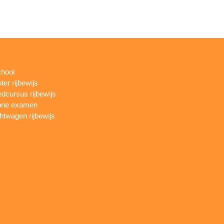
chool
ter rijbewijs
dcursus rijbewijs
rie examen
htwagen rijbewijs