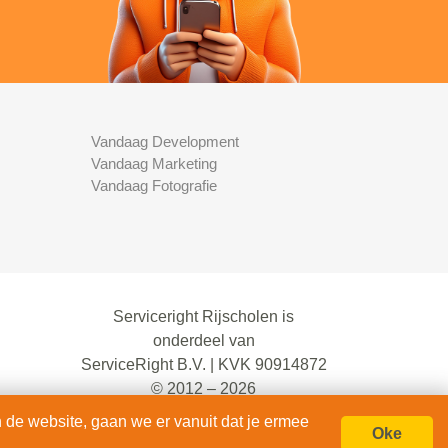
Vandaag Development
Vandaag Marketing
Vandaag Fotografie
Serviceright Rijscholen is
onderdeel van
ServiceRight B.V. | KVK 90914872
© 2012 – 2026
alle rechten voorbehouden.
 de website, gaan we er vanuit dat je ermee
Oke