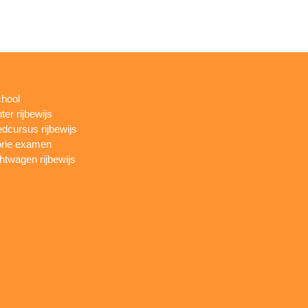
chool
ter rijbewijs
dcursus rijbewijs
rie examen
htwagen rijbewijs