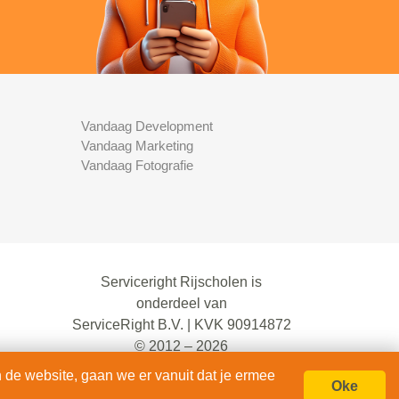
Vandaag Development
Vandaag Marketing
Vandaag Fotografie
Serviceright Rijscholen is
onderdeel van
ServiceRight B.V. | KVK 90914872
© 2012 – 2026
alle rechten voorbehouden.
 de website, gaan we er vanuit dat je ermee
Oke