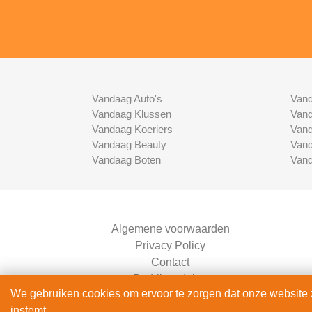
Vandaag Auto's
Vand
Vandaag Klussen
Vand
Vandaag Koeriers
Vand
Vandaag Beauty
Vand
Vandaag Boten
Vand
Algemene voorwaarden
Privacy Policy
Contact
Bedrijven Inlog
We gebruiken cookies om ervoor te zorgen dat onze website zo
instemt.