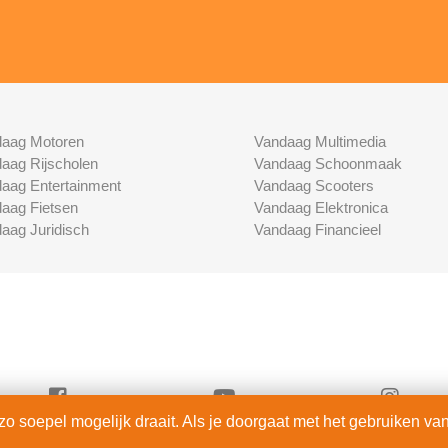
aag Motoren
Vandaag Multimedia
aag Rijscholen
Vandaag Schoonmaak
aag Entertainment
Vandaag Scooters
aag Fietsen
Vandaag Elektronica
aag Juridisch
Vandaag Financieel
 soepel mogelijk draait. Als je doorgaat met het gebruiken van