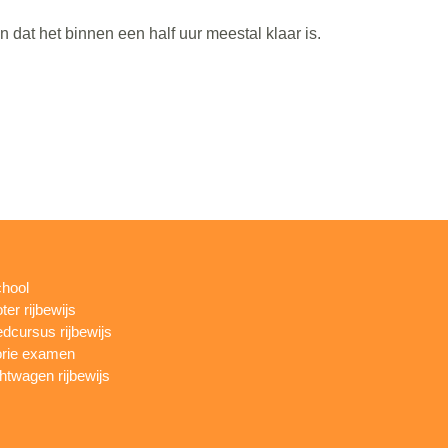
dat het binnen een half uur meestal klaar is.
chool
ter rijbewijs
dcursus rijbewijs
rie examen
htwagen rijbewijs