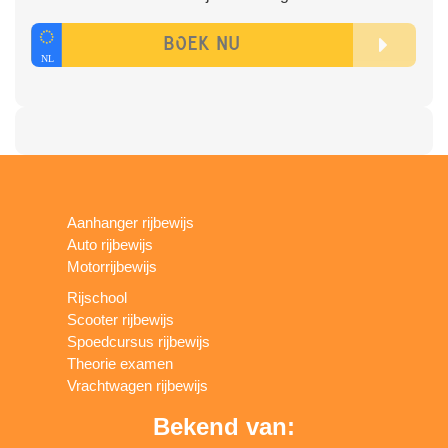
Aanhanger rijbewijs
Auto rijbewijs
Motorrijbewijs
Rijschool
Scooter rijbewijs
Spoedcursus rijbewijs
Theorie examen
Vrachtwagen rijbewijs
Bekend van: