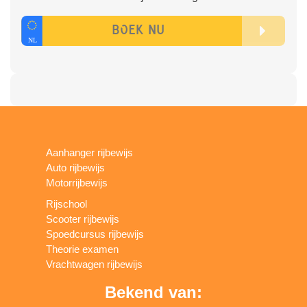
Aanhanger rijbewijs
Auto rijbewijs
Motorrijbewijs
Rijschool
Scooter rijbewijs
Spoedcursus rijbewijs
Theorie examen
Vrachtwagen rijbewijs
Bekend van: