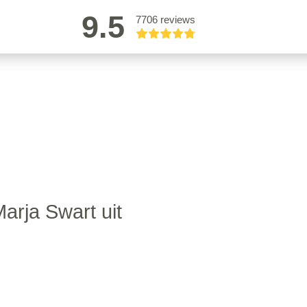
9.5
7706 reviews
arja Swart uit