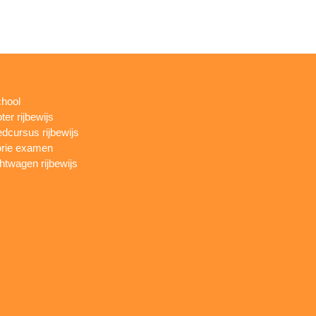
chool
ter rijbewijs
dcursus rijbewijs
rie examen
htwagen rijbewijs