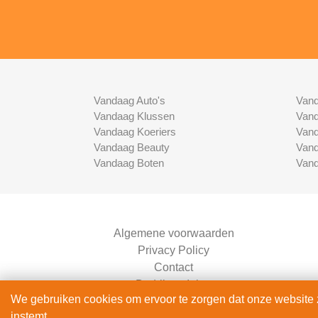
Vandaag Auto's
Vand
Vandaag Klussen
Vand
Vandaag Koeriers
Vand
Vandaag Beauty
Vand
Vandaag Boten
Vand
Algemene voorwaarden
Privacy Policy
Contact
Bedrijven Inlog
We gebruiken cookies om ervoor te zorgen dat onze website zo
instemt.