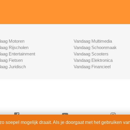
aag Motoren
Vandaag Multimedia
aag Rijscholen
Vandaag Schoonmaak
aag Entertainment
Vandaag Scooters
aag Fietsen
Vandaag Elektronica
aag Juridisch
Vandaag Financieel
 soepel mogelijk draait. Als je doorgaat met het gebruiken van