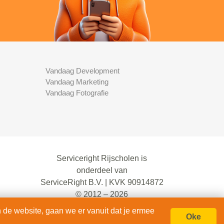
Vandaag Development
Vandaag Marketing
Vandaag Fotografie
Serviceright Rijscholen is
onderdeel van
ServiceRight B.V. | KVK 90914872
© 2012 – 2026
alle rechten voorbehouden.
 de website, gaan we er vanuit dat je ermee
Oke