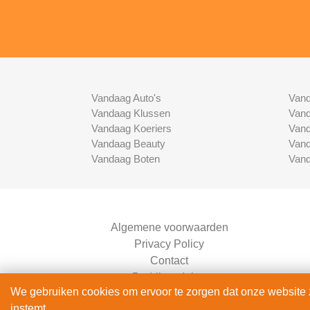
Vandaag Auto's
Vand
Vandaag Klussen
Vand
Vandaag Koeriers
Vand
Vandaag Beauty
Vand
Vandaag Boten
Vand
Algemene voorwaarden
Privacy Policy
Contact
Bedrijven Inlog
We gebruiken cookies om ervoor te zorgen dat onze website zo
instemt.