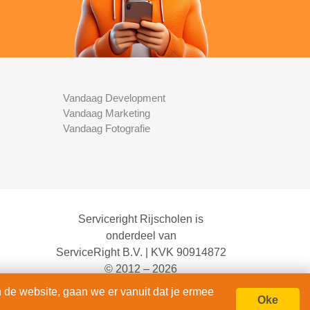
Vandaag Development
Vandaag Marketing
Vandaag Fotografie
Serviceright Rijscholen is
onderdeel van
ServiceRight B.V. | KVK 90914872
© 2012 – 2026
alle rechten voorbehouden.
 de website, gaan we er vanuit dat je ermee
Oke