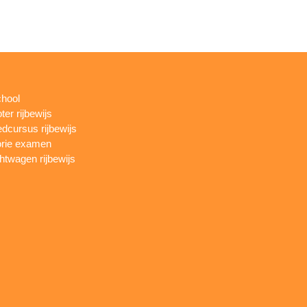
chool
ter rijbewijs
dcursus rijbewijs
rie examen
htwagen rijbewijs