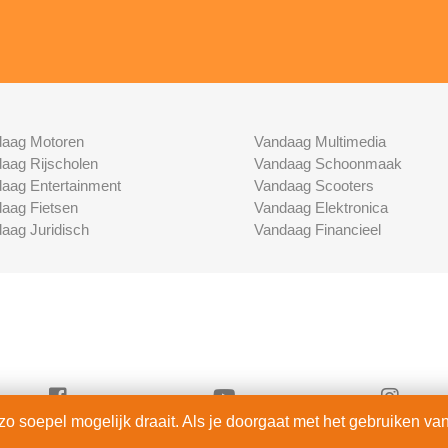
aag Motoren
Vandaag Multimedia
aag Rijscholen
Vandaag Schoonmaak
aag Entertainment
Vandaag Scooters
aag Fietsen
Vandaag Elektronica
aag Juridisch
Vandaag Financieel
 soepel mogelijk draait. Als je doorgaat met het gebruiken van