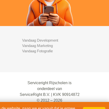
Vandaag Development
Vandaag Marketing
Vandaag Fotografie
Serviceright Rijscholen is
onderdeel van
ServiceRight B.V. | KVK 90914872
© 2012 – 2026
alle rechten voorbehouden.
 de website, gaan we er vanuit dat je ermee