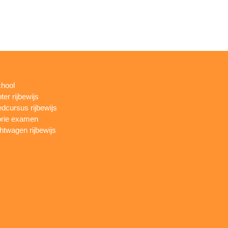
chool
ter rijbewijs
dcursus rijbewijs
rie examen
htwagen rijbewijs