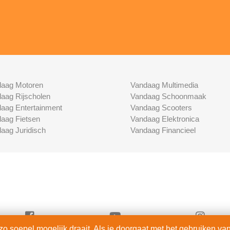
aag Motoren
Vandaag Multimedia
aag Rijscholen
Vandaag Schoonmaak
aag Entertainment
Vandaag Scooters
aag Fietsen
Vandaag Elektronica
aag Juridisch
Vandaag Financieel
 soepel mogelijk draait. Als je doorgaat met het gebruiken van