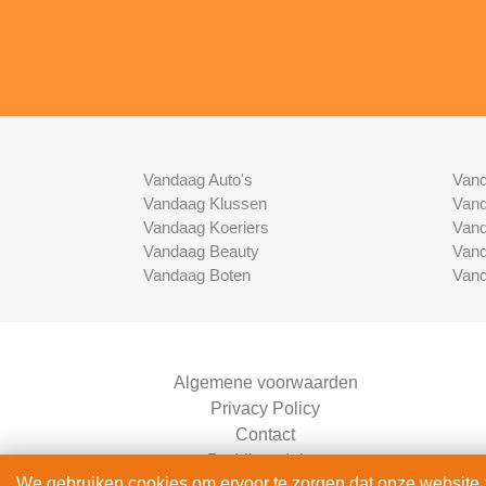
Vandaag Auto's
Vand
Vandaag Klussen
Vand
Vandaag Koeriers
Vand
Vandaag Beauty
Vand
Vandaag Boten
Vand
Algemene voorwaarden
Privacy Policy
Contact
Bedrijven Inlog
We gebruiken cookies om ervoor te zorgen dat onze website zo