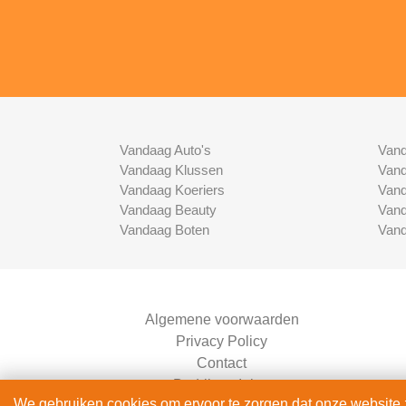
Vandaag Auto's
Vand
Vandaag Klussen
Vand
Vandaag Koeriers
Vand
Vandaag Beauty
Vand
Vandaag Boten
Vand
Algemene voorwaarden
Privacy Policy
Contact
Bedrijven Inlog
We gebruiken cookies om ervoor te zorgen dat onze website zo