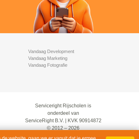
Vandaag Development
Vandaag Marketing
Vandaag Fotografie
Serviceright Rijscholen is
onderdeel van
ServiceRight B.V. | KVK 90914872
© 2012 – 2026
alle rechten voorbehouden.
 de website, gaan we er vanuit dat je ermee