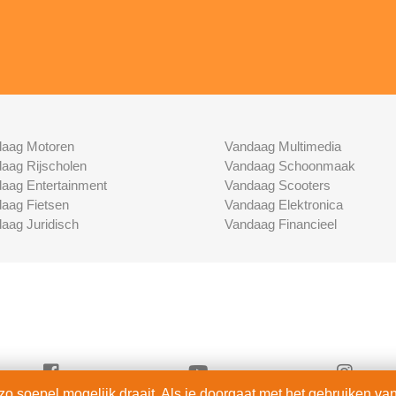
aag Motoren
Vandaag Multimedia
aag Rijscholen
Vandaag Schoonmaak
aag Entertainment
Vandaag Scooters
aag Fietsen
Vandaag Elektronica
aag Juridisch
Vandaag Financieel
 soepel mogelijk draait. Als je doorgaat met het gebruiken van