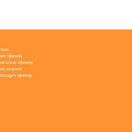
chool
ter rijbewijs
dcursus rijbewijs
rie examen
htwagen rijbewijs