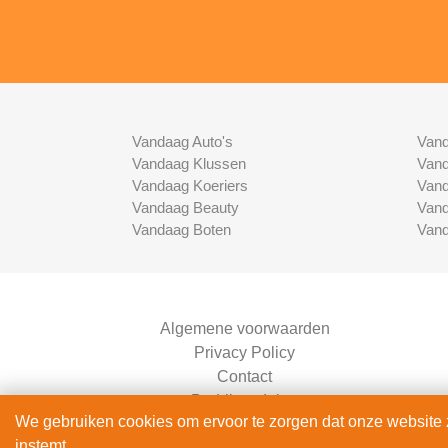
Vandaag Auto's
Vand
Vandaag Klussen
Vand
Vandaag Koeriers
Vand
Vandaag Beauty
Vand
Vandaag Boten
Vand
Algemene voorwaarden
Privacy Policy
Contact
Bedrijven Inlog
We gebruiken cookies om ervoor te zorgen dat onze website zo
instemt.