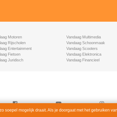
aag Motoren
Vandaag Multimedia
aag Rijscholen
Vandaag Schoonmaak
aag Entertainment
Vandaag Scooters
aag Fietsen
Vandaag Elektronica
aag Juridisch
Vandaag Financieel
 soepel mogelijk draait. Als je doorgaat met het gebruiken van