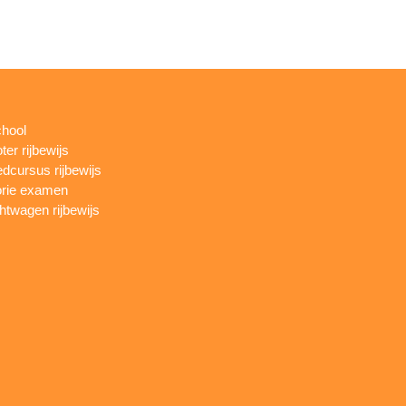
chool
ter rijbewijs
dcursus rijbewijs
rie examen
htwagen rijbewijs