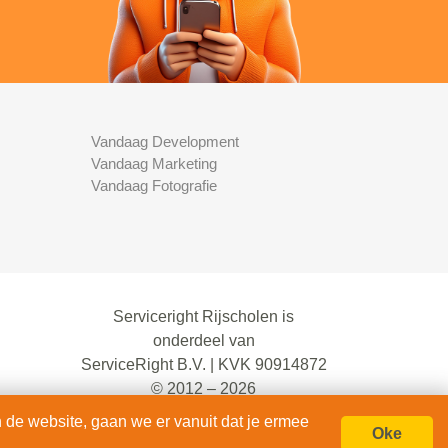
Vandaag Development
Vandaag Marketing
Vandaag Fotografie
Serviceright Rijscholen is
onderdeel van
ServiceRight B.V. | KVK 90914872
© 2012 – 2026
alle rechten voorbehouden.
 de website, gaan we er vanuit dat je ermee
Oke