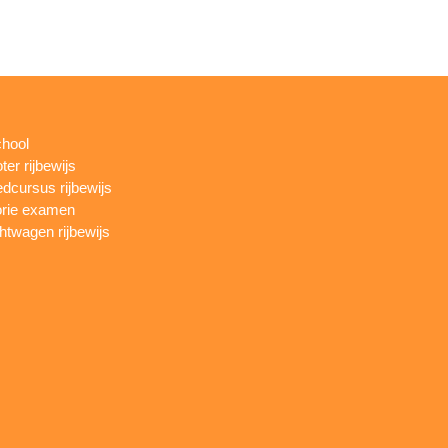
chool
ter rijbewijs
dcursus rijbewijs
rie examen
htwagen rijbewijs