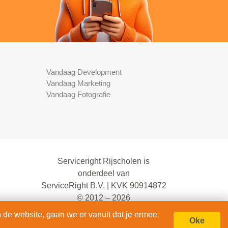
Vandaag Development
Vandaag Marketing
Vandaag Fotografie
Serviceright Rijscholen is
onderdeel van
ServiceRight B.V. | KVK 90914872
© 2012 – 2026
alle rechten voorbehouden.
 de website, gaan we er vanuit dat je ermee
Oke