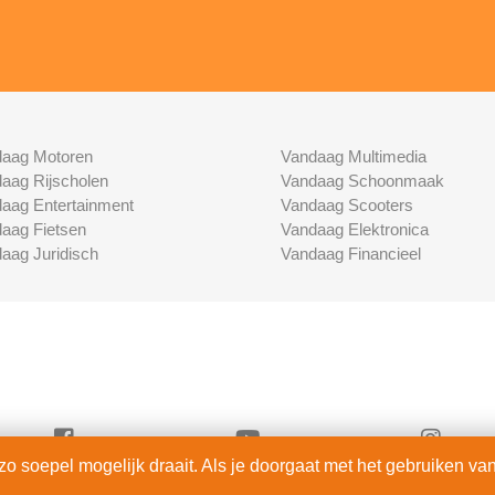
aag Motoren
Vandaag Multimedia
aag Rijscholen
Vandaag Schoonmaak
aag Entertainment
Vandaag Scooters
aag Fietsen
Vandaag Elektronica
aag Juridisch
Vandaag Financieel
 soepel mogelijk draait. Als je doorgaat met het gebruiken van