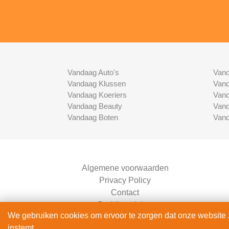
Vandaag Auto's
Vand
Vandaag Klussen
Vand
Vandaag Koeriers
Vand
Vandaag Beauty
Vand
Vandaag Boten
Vand
Algemene voorwaarden
Privacy Policy
Contact
Bedrijven Inlog
We gebruiken cookies om ervoor te zorgen dat onze website zo
instemt.