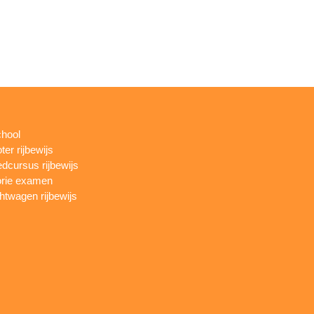
chool
ter rijbewijs
dcursus rijbewijs
rie examen
htwagen rijbewijs