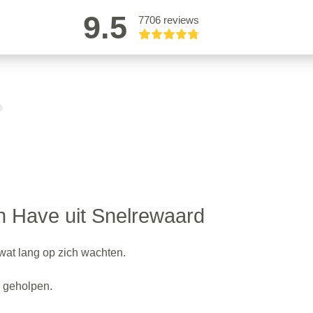
9.5
7706 reviews
n Have uit Snelrewaard
 wat lang op zich wachten.
d geholpen.