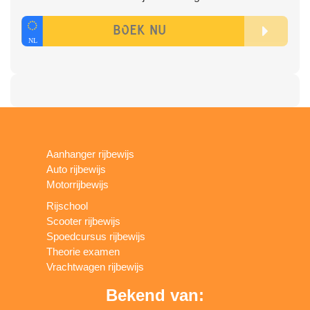
Aanhanger rijbewijs
Auto rijbewijs
Motorrijbewijs
Rijschool
Scooter rijbewijs
Spoedcursus rijbewijs
Theorie examen
Vrachtwagen rijbewijs
Bekend van: