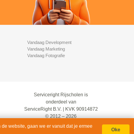
Vandaag Development
Vandaag Marketing
Vandaag Fotografie
Serviceright Rijscholen is
onderdeel van
ServiceRight B.V. | KVK 90914872
© 2012 – 2026
alle rechten voorbehouden.
 de website, gaan we er vanuit dat je ermee
Oke