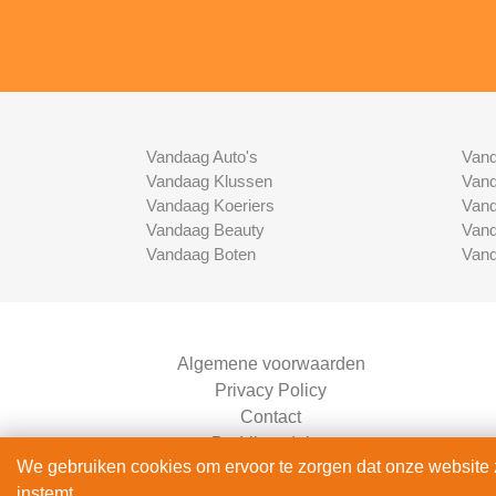
Vandaag Auto's
Vand
Vandaag Klussen
Vand
Vandaag Koeriers
Vand
Vandaag Beauty
Vand
Vandaag Boten
Vand
Algemene voorwaarden
Privacy Policy
Contact
Bedrijven Inlog
We gebruiken cookies om ervoor te zorgen dat onze website zo
instemt.