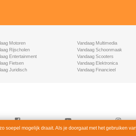
aag Motoren
Vandaag Multimedia
aag Rijscholen
Vandaag Schoonmaak
aag Entertainment
Vandaag Scooters
aag Fietsen
Vandaag Elektronica
aag Juridisch
Vandaag Financieel
 soepel mogelijk draait. Als je doorgaat met het gebruiken van