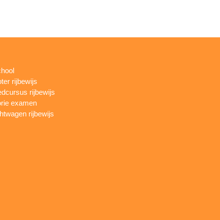
chool
ter rijbewijs
dcursus rijbewijs
rie examen
htwagen rijbewijs