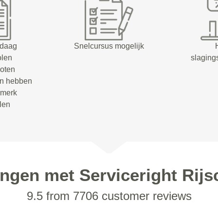
ndaag
Snelcursus mogelijk
olen
slaging
oten
en hebben
rmerk
olen
ingen met Serviceright Rijs
9.5 from 7706 customer reviews