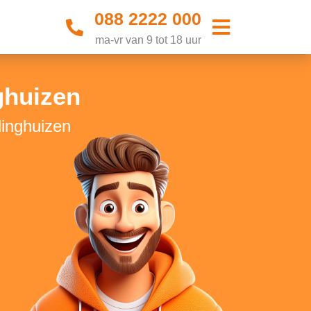
088 2222 000
ma-vr van 9 tot 18 uur
ghuizen
dinghuizen