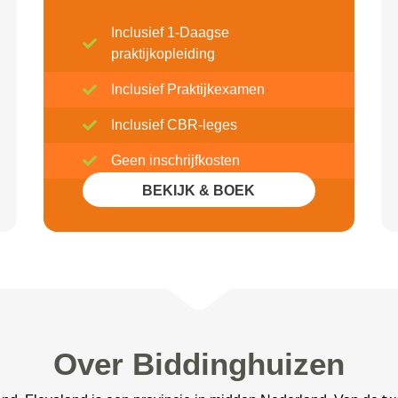
Inclusief 1-Daagse
praktijkopleiding
Inclusief Praktijkexamen
Inclusief CBR-leges
Geen inschrijfkosten
BEKIJK & BOEK
Inclusief 20% Korting
Over Biddinghuizen