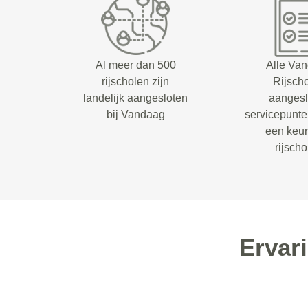
Al meer dan 500
Alle Va
rijscholen zijn
Rijsch
landelijk aangesloten
aangesl
bij Vandaag
servicepunt
een keu
rijsch
Ervar