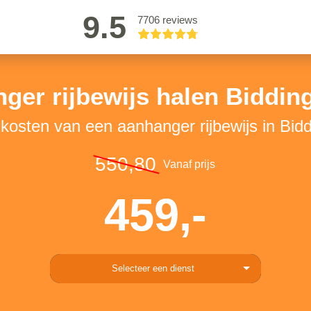
9.5
7706 reviews
ger rijbewijs halen Biddin
 kosten van een aanhanger rijbewijs in Bid
550,80
Vanaf prijs
459,-
Selecteer een dienst