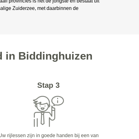
lf provincies is het de jongste en bestaat uit
malige Zuiderzee, met daarbinnen de
d in Biddinghuizen
Stap 3
Uw rijlessen zijn in goede handen bij een van