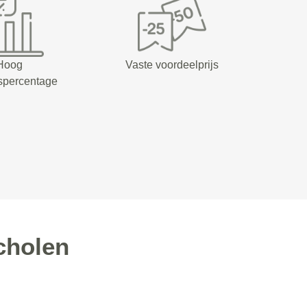
Hoog
Vaste voordeelprijs
spercentage
cholen