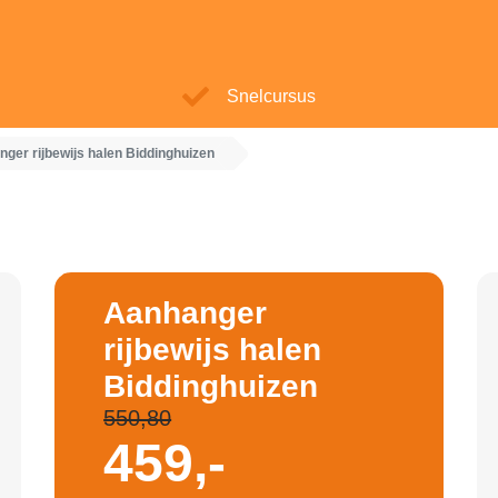
Snelcursus
ger rijbewijs halen Biddinghuizen
Aanhanger
rijbewijs halen
Biddinghuizen
550,80
459,-