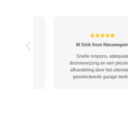
Tutucu from Amsterdam
Previous
Fijne service. Top !