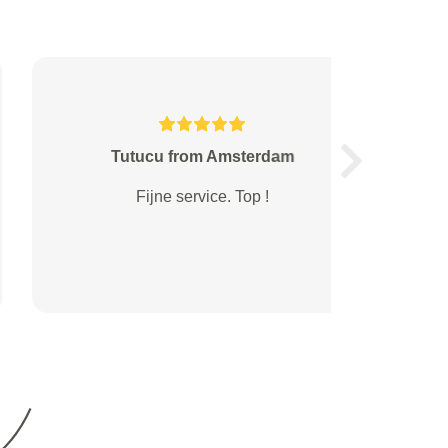
Refa from s-Gravenhage
Next
Klantvriendelijk