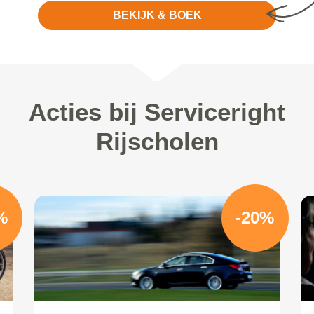
BEKIJK & BOEK
Acties bij Serviceright
Rijscholen
%
-20%