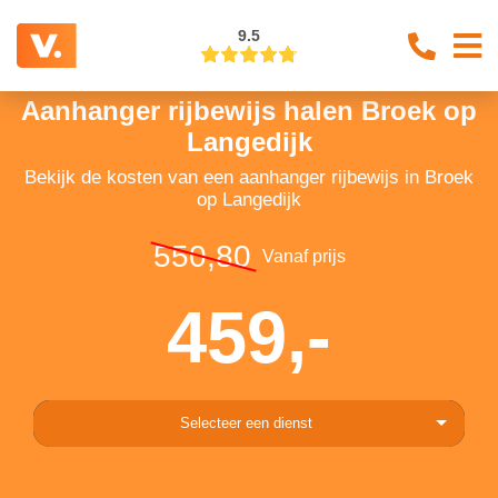
9.5
Aanhanger rijbewijs halen Broek op
Langedijk
Bekijk de kosten van een aanhanger rijbewijs in Broek
op Langedijk
550,80
Vanaf prijs
459,-
Selecteer een dienst