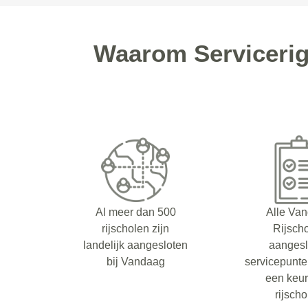
Waarom Servicerig
Al meer dan 500
Alle Va
rijscholen zijn
Rijsch
landelijk aangesloten
aangesl
bij Vandaag
servicepunt
een keu
rijsch