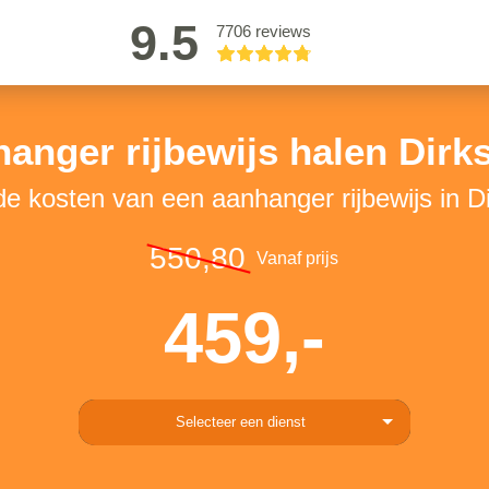
9.5
7706 reviews
anger rijbewijs halen Dirk
de kosten van een aanhanger rijbewijs in D
550,80
Vanaf prijs
459,-
Selecteer een dienst