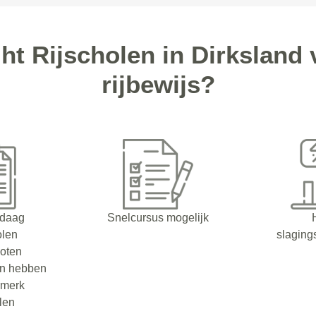
ht Rijscholen in Dirksland
rijbewijs?
ndaag
Snelcursus mogelijk
olen
slaging
oten
en hebben
rmerk
olen