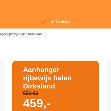
Snelcursus
ger rijbewijs halen Dirksland
Aanhanger
rijbewijs halen
Dirksland
550,80
459,-