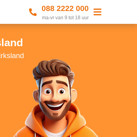
088 2222 000
ma-vr van 9 tot 18 uur
sland
irksland