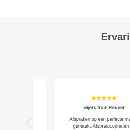
Ervar
Tutucu from Amsterdam
Fijne service. Top !
Previous