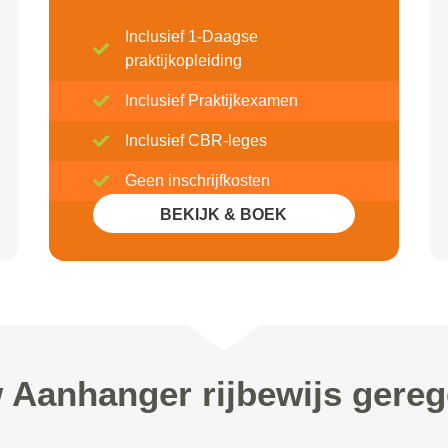
Inclusief 1-Daagse
praktijkopleiding
Inclusief Praktijkexamen
Inclusief CBR-leges
Geen inschrijfkosten
BEKIJK & BOEK
Inclusief 20% Korting
 Aanhanger rijbewijs gereg