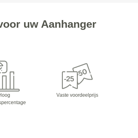
 voor uw Aanhanger
Hoog
Vaste voordeelprijs
spercentage