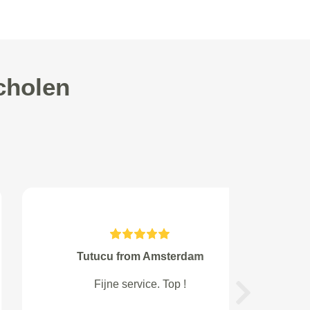
cholen
A.A. Mol from Etten-leur
De auto was heeeeel schoon had
Next
het niet verwacht