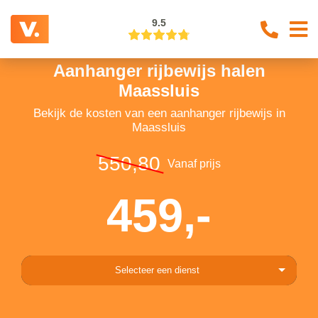
9.5
Aanhanger rijbewijs halen
Maassluis
Bekijk de kosten van een aanhanger rijbewijs in
Maassluis
550,80
Vanaf prijs
459,-
Selecteer een dienst