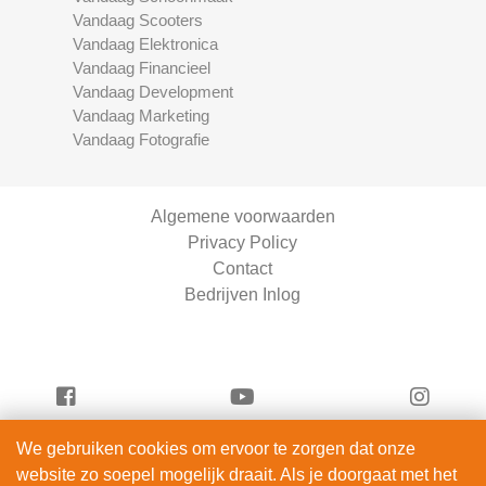
Vandaag Scooters
Vandaag Elektronica
Vandaag Financieel
Vandaag Development
Vandaag Marketing
Vandaag Fotografie
Algemene voorwaarden
Privacy Policy
Contact
Bedrijven Inlog
We gebruiken cookies om ervoor te zorgen dat onze
Serviceright Rijscholen is onderdeel van
website zo soepel mogelijk draait. Als je doorgaat met het