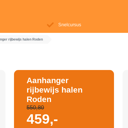
Snelcursus
ger rijbewijs halen Roden
Aanhanger
rijbewijs halen
Roden
550,80
459,-