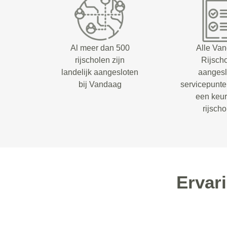
Al meer dan 500
Alle Va
rijscholen zijn
Rijsch
landelijk aangesloten
aangesl
bij Vandaag
servicepunt
een keu
rijsch
Ervar