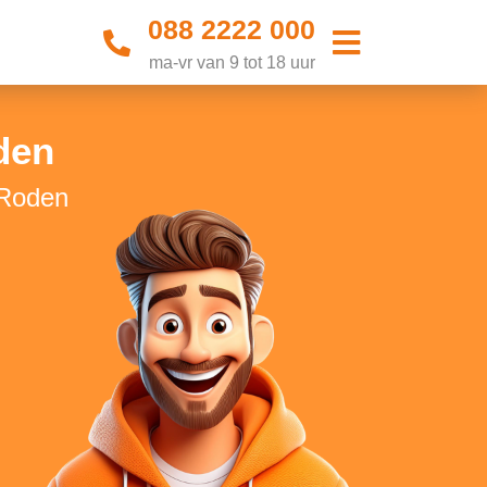
088 2222 000
ma-vr van 9 tot 18 uur
den
 Roden