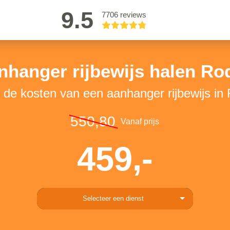
9.5
7706 reviews
nhanger rijbewijs halen Ro
k de kosten van een aanhanger rijbewijs in
550,80
Vanaf prijs
459,-
Selecteer een dienst