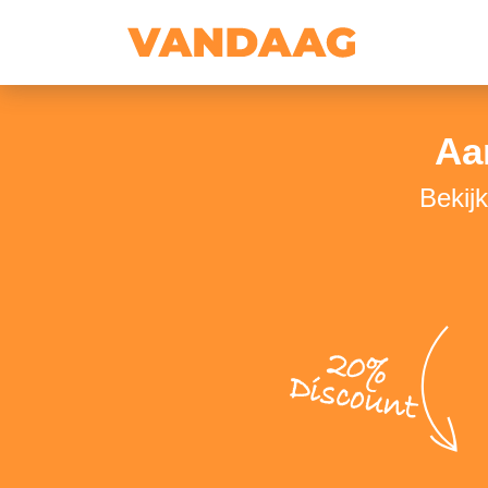
Aa
Bekij
20%
Discount