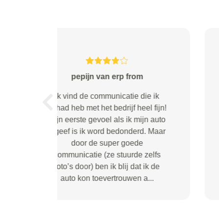
E. van Heijningen from
Alles prima verlopen
Previous