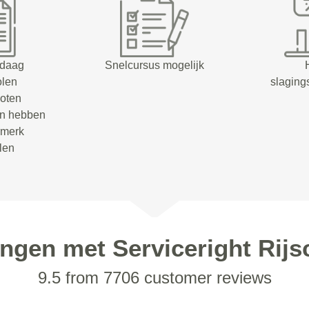
ndaag
Snelcursus mogelijk
olen
slaging
oten
en hebben
rmerk
olen
ingen met Serviceright Rijs
9.5 from 7706 customer reviews