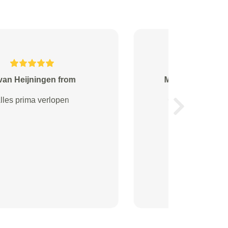
M. Kooiman from Barendrecht
Goede service! En heel fijn dat de
Next
auto op werk wordt opgehaald.