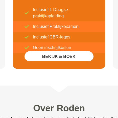
Inclusief 1-Daagse
praktijkopleiding
Inclusief Praktijkexamen
Inclusief CBR-leges
Geen inschrijfkosten
BEKIJK & BOEK
Inclusief 20% Korting
Over Roden