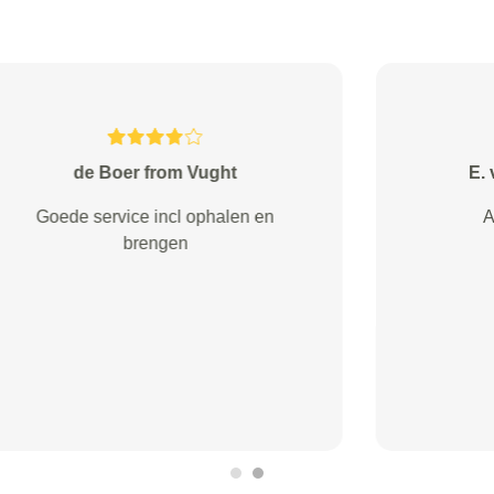
MMJ Wouda from Gorinchem
Goede service zeer tevreden