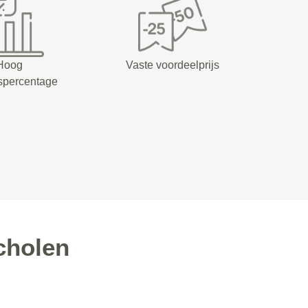
Hoog
Vaste voordeelprijs
spercentage
cholen