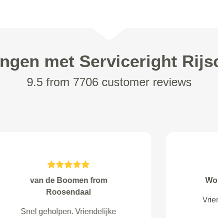
ingen met Serviceright Rijs
9.5 from 7706 customer reviews
H van Gerven from Rhoon
Goede service en keurige
behandeling.