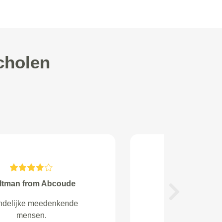
cholen
Gritter from
Next
Goed geregeld en de garage was
super. Zeer goede ervaringen met