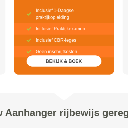
Inclusief 1-Daagse
praktijkopleiding
Inclusief Praktijkexamen
Inclusief CBR-leges
Geen inschrijfkosten
BEKIJK & BOEK
Inclusief 20% Korting
w Aanhanger rijbewijs gereg