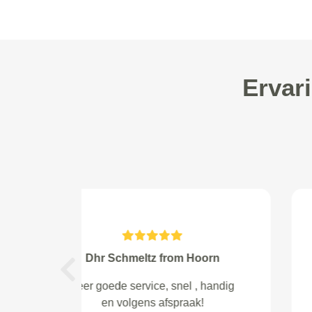
Ervar
Woltman from Abcoude
Previous
Vriendelijke meedenkende
mensen.