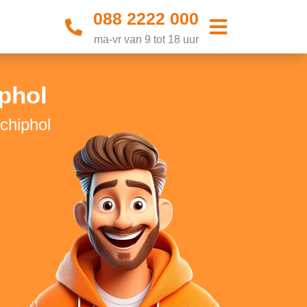
088 2222 000
ma-vr van 9 tot 18 uur
iphol
chiphol