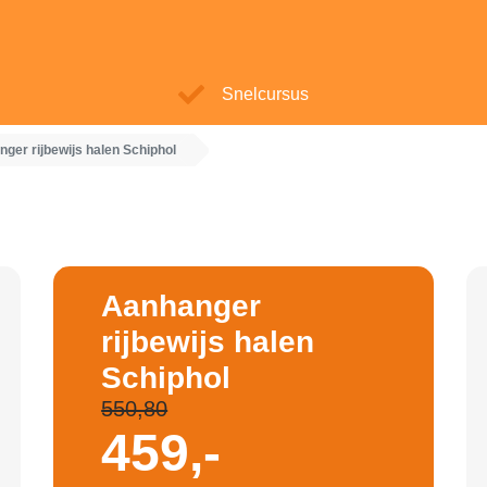
Snelcursus
ger rijbewijs halen Schiphol
Aanhanger
rijbewijs halen
Schiphol
550,80
459,-