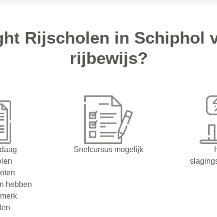
ht Rijscholen in Schiphol
rijbewijs?
ndaag
Snelcursus mogelijk
olen
slaging
oten
en hebben
rmerk
olen