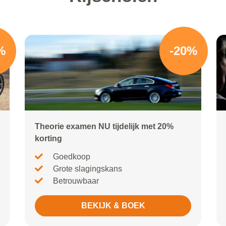
%
-20%
Theorie examen NU tijdelijk met 20%
korting
Goedkoop
Grote slagingskans
Betrouwbaar
BEKIJK & BOEK