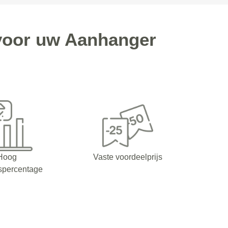
 voor uw Aanhanger
Hoog
Vaste voordeelprijs
spercentage