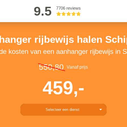
9.5
7706 reviews
anger rijbewijs halen Sch
 de kosten van een aanhanger rijbewijs in S
550,80
Vanaf prijs
459,-
Selecteer een dienst