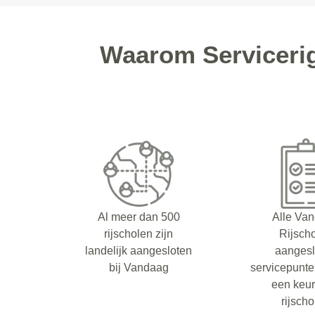
Waarom Servicerig
Al meer dan 500
Alle Va
rijscholen zijn
Rijsch
landelijk aangesloten
aangesl
bij Vandaag
servicepunt
een keu
rijsch