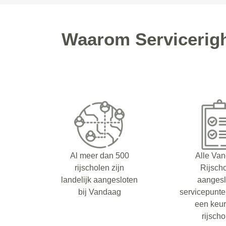
Waarom Servicerigh
Al meer dan 500
Alle Va
rijscholen zijn
Rijsch
landelijk aangesloten
aangesl
bij Vandaag
servicepunt
een keu
rijsch