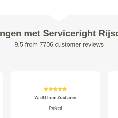
ingen met Serviceright Rijs
9.5 from 7706 customer reviews
Ronnie Dollenkamp from
Ik heb een geweldige ervaring
gehad met serviceRight Auto’s!!!