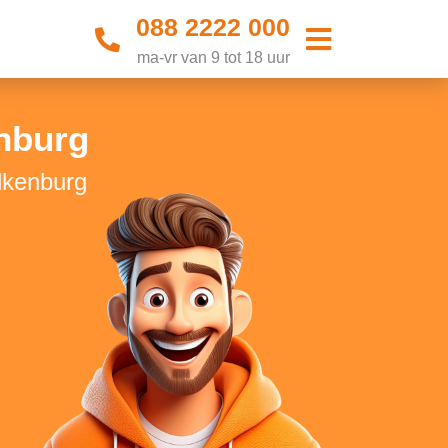
088 2222 000
ma-vr van 9 tot 18 uur
enburg
alkenburg