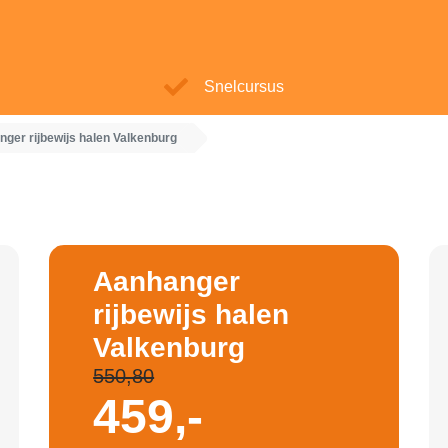
Snelcursus
ger rijbewijs halen Valkenburg
Aanhanger
rijbewijs halen
Valkenburg
550,80
459,-