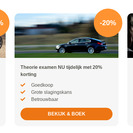
%
-20%
Theorie examen NU tijdelijk met 20%
korting
Goedkoop
Grote slagingskans
Betrouwbaar
BEKIJK & BOEK