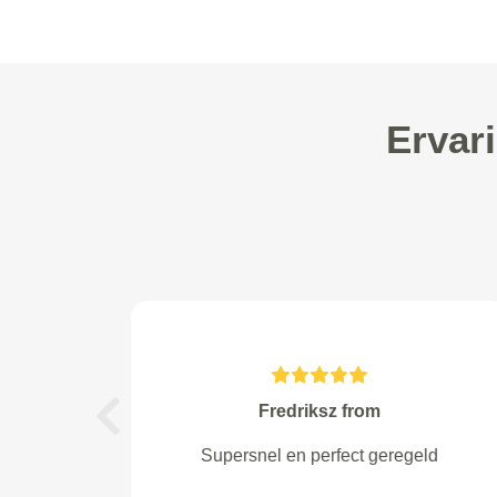
Ervar
BREDEWOUD from Voorburg
Previous
Uitstekende ontvangst, prima
service, goede kwaliteit