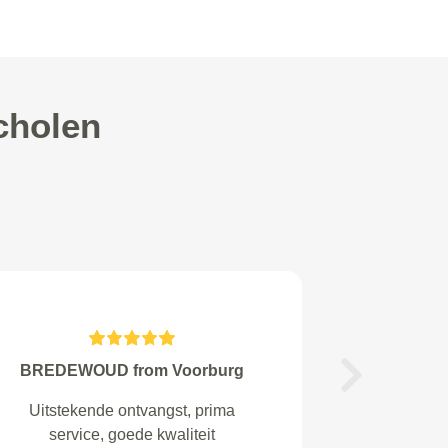
cholen
Wouter from Hilversum
Next
Top! Snel en goed geholpen bij de
juiste garage.