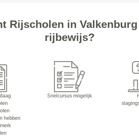
t Rijscholen in Valkenbur
rijbewijs?
ndaag
Snelcursus mogelijk
olen
slaging
oten
en hebben
rmerk
olen