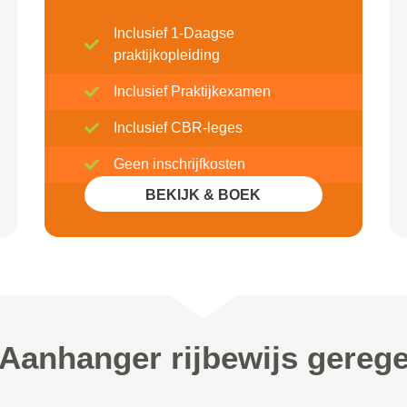
Inclusief 1-Daagse
praktijkopleiding
Inclusief Praktijkexamen
Inclusief CBR-leges
Geen inschrijfkosten
BEKIJK & BOEK
Inclusief 20% Korting
 Aanhanger rijbewijs gerege