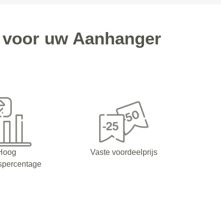
g voor uw Aanhanger
Hoog
Vaste voordeelprijs
spercentage