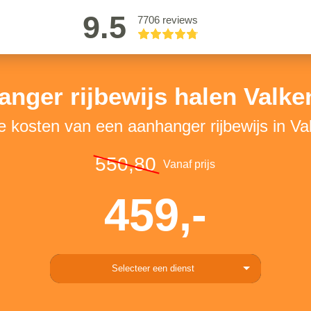
9.5
7706 reviews
nger rijbewijs halen Valk
e kosten van een aanhanger rijbewijs in V
550,80
Vanaf prijs
459,-
Selecteer een dienst