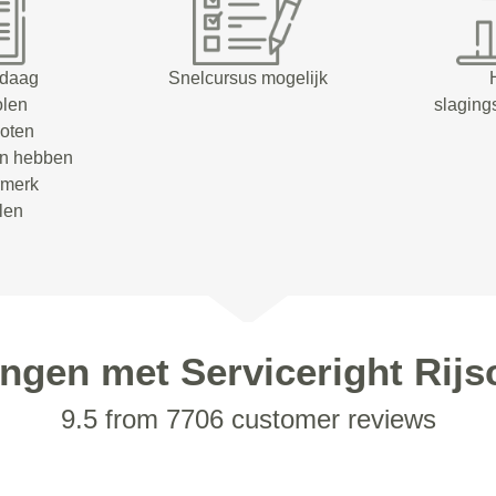
ndaag
Snelcursus mogelijk
olen
slaging
oten
en hebben
rmerk
olen
ingen met Serviceright Rijs
9.5 from 7706 customer reviews