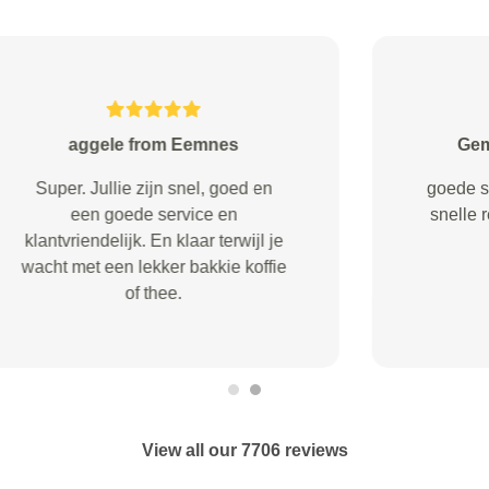
C van Harselaar from
Veenendaal
Ik kreeg snel reactie vn Service
Right. Er werd een garage
gezocht en deze reageerde na
korte tijd. De garage, Jawes uit
Ede, heeft het onderhoud prima
uitgevoerd.
View all our 7706 reviews