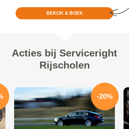
BEKIJK & BOEK
Acties bij Serviceright
Rijscholen
%
-20%