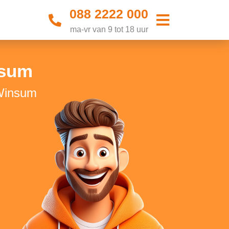
088 2222 000
ma-vr van 9 tot 18 uur
nsum
 Winsum