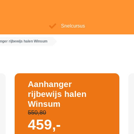
Snelcursus
ger rijbewijs halen Winsum
Aanhanger
rijbewijs halen
Winsum
550,80
459,-