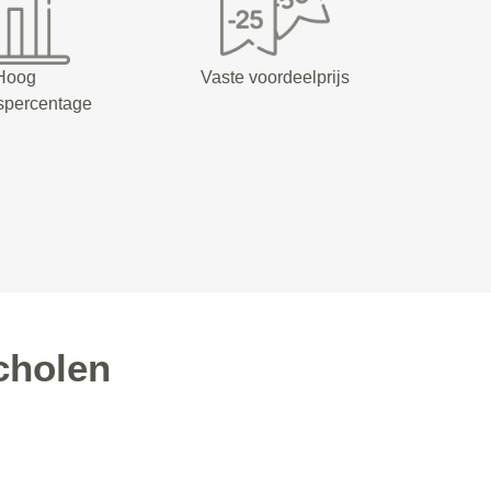
Hoog
Vaste voordeelprijs
spercentage
cholen