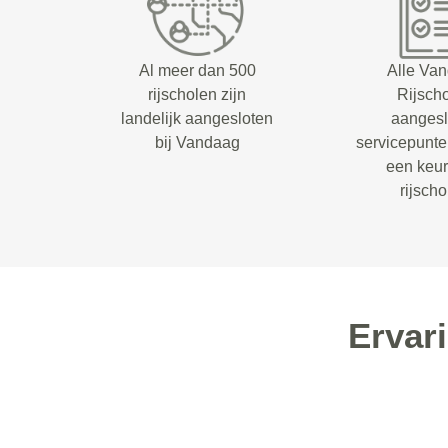
Al meer dan 500
Alle Va
rijscholen zijn
Rijsch
landelijk aangesloten
aangesl
bij Vandaag
servicepunt
een keu
rijsch
Ervar