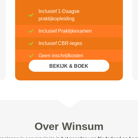
Inclusief 1-Daagse
praktijkopleiding
Inclusief Praktijkexamen
Inclusief CBR-leges
Geen inschrijfkosten
BEKIJK & BOEK
Inclusief 20% Korting
Over Winsum