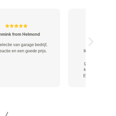
ENGELSMA from Almere
Next
Goede en snelle service Prettige
vakkundige mensen