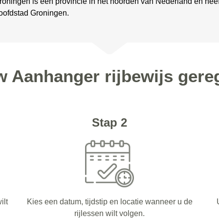
roningen is een provincie in het noorden van Nederland en hee
oofdstad Groningen.
w Aanhanger rijbewijs ger
Stap 2
ilt
Kies een datum, tijdstip en locatie wanneer u de
rijlessen wilt volgen.