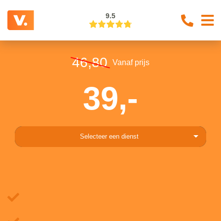
9.5
46,80
Vanaf prijs
39,-
Selecteer een dienst