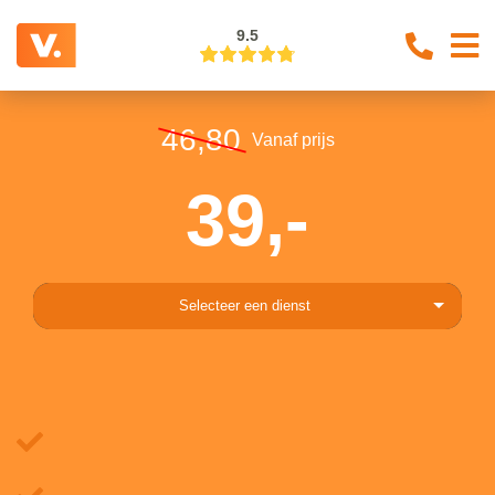
9.5
46,80
Vanaf prijs
39,-
Selecteer een dienst