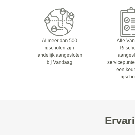
Al meer dan 500
Alle Va
rijscholen zijn
Rijsch
landelijk aangesloten
aangesl
bij Vandaag
servicepunt
een keu
rijsch
Ervar