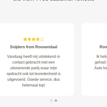
rjm Berenschot from
Goed werk afgeleverd en duidelijk
doorgesproken