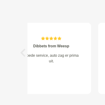
Ronnie Dollenkamp from
Previous
Ik heb een geweldige ervaring
gehad met serviceRight Auto’s!!!
Auto loopt weer als een zonnetje