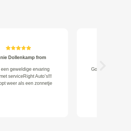
Erwin van den Oever from
Next