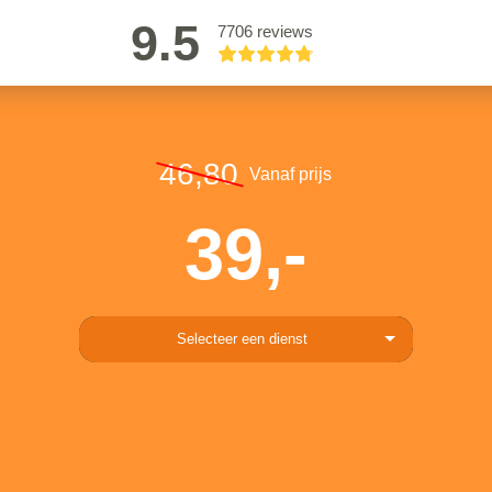
9.5
7706 reviews
46,80
Vanaf prijs
39,-
Selecteer een dienst