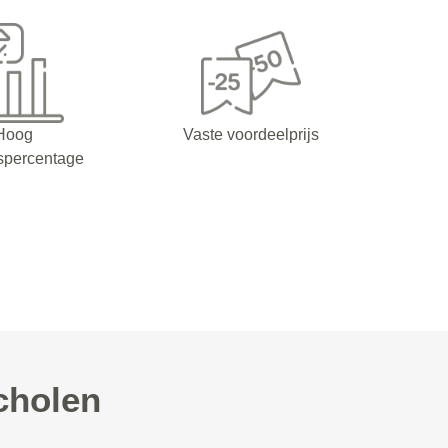
Hoog
Vaste voordeelprijs
spercentage
cholen