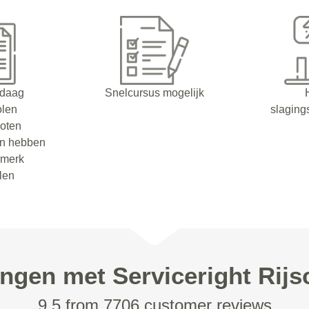
ndaag
Snelcursus mogelijk
olen
slaging
oten
en hebben
rmerk
olen
ingen met Serviceright Rijs
9.5 from 7706 customer reviews