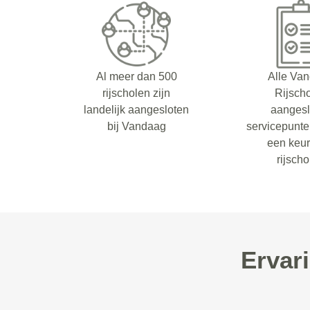
Al meer dan 500
Alle Va
rijscholen zijn
Rijsch
landelijk aangesloten
aangesl
bij Vandaag
servicepunt
een keu
rijsch
Ervar