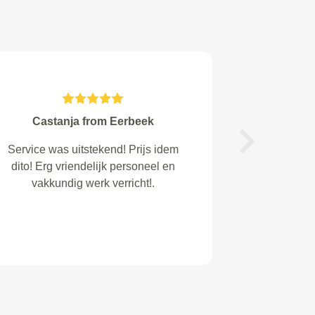
van den Hout from Oudega gem
smallingerlnd
Next
Fantastisch geholpen voor een
aankoopcheck vaneen 17 jaar
oude Volvo. Objectief en rationeel
oordeel! Zonder twijfel het
eerlijkste garagebedrijf dat ik ken.