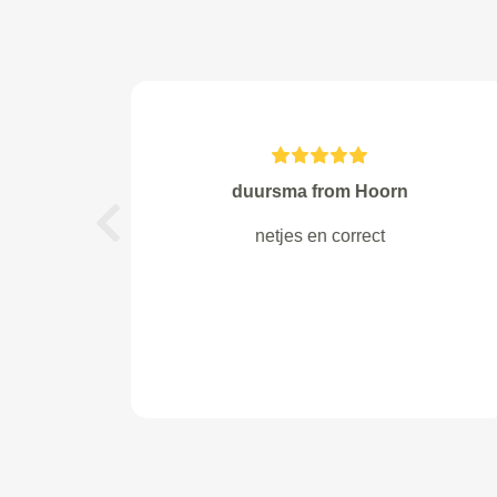
Castanja from Eerbeek
Previous
Service was uitstekend! Prijs idem
dito! Erg vriendelijk personeel en
vakkundig werk verricht!.