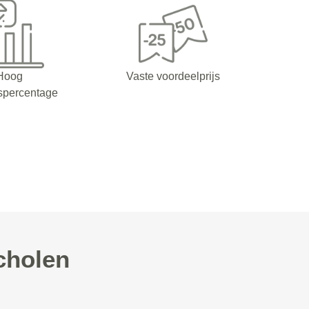
Hoog
Vaste voordeelprijs
spercentage
cholen