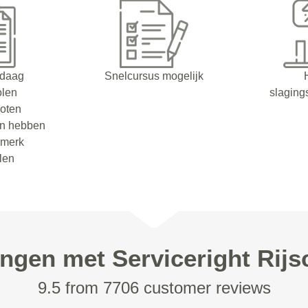
ndaag
Snelcursus mogelijk
olen
slaging
oten
en hebben
rmerk
olen
ingen met Serviceright Rijs
9.5 from 7706 customer reviews