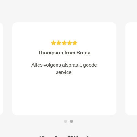
Hoorjezon from Huizen
Zeer professionele mensen en
heel erg vriendelijk! Top garage!