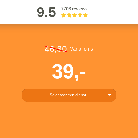
9.5
7706 reviews
46,80
Vanaf prijs
39,-
Selecteer een dienst