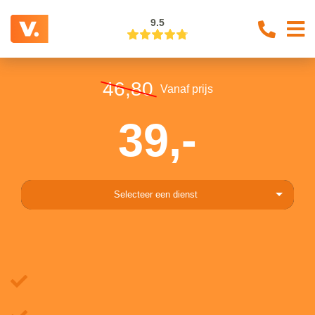
9.5
46,80
Vanaf prijs
39,-
Selecteer een dienst