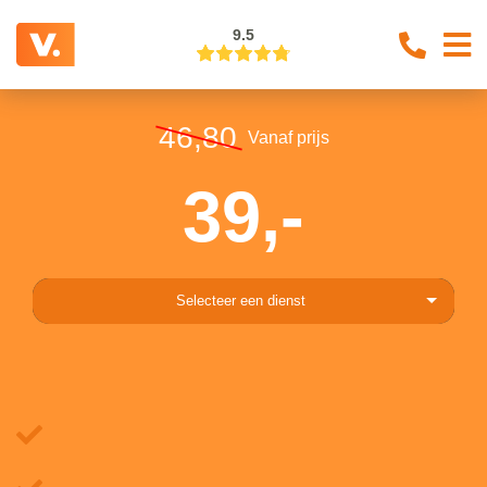
9.5
46,80
Vanaf prijs
39,-
Selecteer een dienst