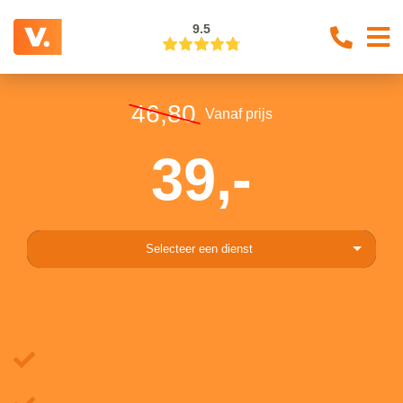
9.5
46,80
Vanaf prijs
39,-
Selecteer een dienst