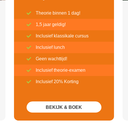
Theorie binnen 1 dag!
1,5 jaar geldig!
Inclusief klassikale cursus
Inclusief lunch
Geen wachttijd!
Inclusief theorie-examen
Inclusief 20% Korting
BEKIJK & BOEK