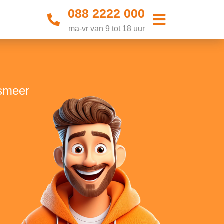
088 2222 000
ma-vr van 9 tot 18 uur
lsmeer