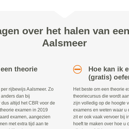
agen over het halen van ee
Aalsmeer
 een theorie
Hoe kan ik 
(gratis) oef
per rijbewijs Aalsmeer. Zo
Het beste om een theorie e
s anders dan bij
theoriecursus die wordt aa
r dus altijd het CBR voor de
zijn volledig op de hoogte 
et theorie examen in 2019
examens en weten waar u o
ndaard examen, aangezien
zit er ook vaak vervoer bij
en met extra tijd aan te
hoeft te maken over hoe u 