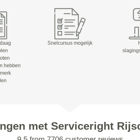
ndaag
Snelcursus mogelijk
olen
slaging
oten
en hebben
rmerk
olen
ingen met Serviceright Rijs
9.5 from 7706 customer reviews