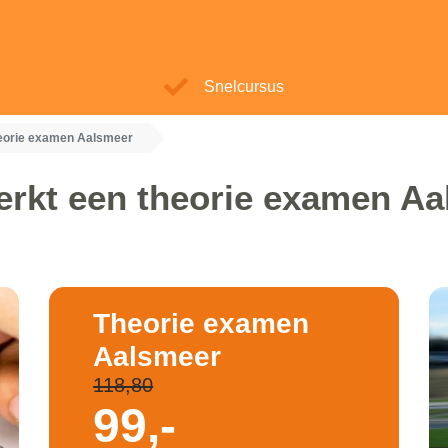
Snelcursus
eorie examen Aalsmeer
rkt een theorie examen A
Theorie examen
Aalsmeer
118,80
99,-