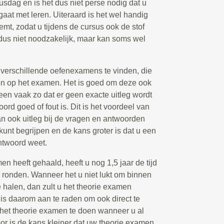
susdag en is het dus niet perse nodig dat u
gaat met leren. Uiteraard is het wel handig
emt, zodat u tijdens de cursus ook de stof
 dus niet noodzakelijk, maar kan soms wel
k verschillende oefenexamens te vinden, die
n op het examen. Het is goed om deze ook
leen vaak zo dat er geen exacte uitleg wordt
d goed of fout is. Dit is het voordeel van
n ook uitleg bij de vragen en antwoorden
 kunt begrijpen en de kans groter is dat u een
ntwoord weet.
 heeft gehaald, heeft u nog 1,5 jaar de tijd
e ronden. Wanneer het u niet lukt om binnen
halen, dan zult u het theorie examen
s daarom aan te raden om ook direct te
s het theorie examen te doen wanneer u al
or is de kans kleiner dat uw theorie examen