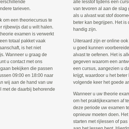
verschillende
alle lesstof tijdens een cur
ndere tarieven.
van tevoren al aan de slag 
als u alvast wat stof doorne
k om een theoriecursus te
beter kan begrijpen. Het is
rijbewijs dat u wilt halen.
handig zijn.
 theorie examen is verwerkt
 een totaal pakket vaak
Uiteraard zijn er online oo
anschaft, is het niet
u goed kunnen voorbereide
ijs. Wanneer u graag de
alvast te oefenen. Het is al
unt u contact met ons
gegeven waarom een antwoor
 gaan bekijken die passen
een cursus, aangezien u da
tussen 09:00 en 18:00 naar
krijgt, waardoor u het beter
n wij aan de hand van uw
volgende keer het goede a
l met de daarbij behorende
Wanneer u uw theorie examen
om het praktijkexamen af t
deze periode uw examen te 
opnieuw moeten doen. Het i
starten met rijlessen of pa
aan het lessen bent. Hierdo