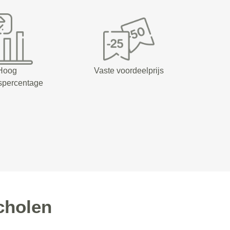
Hoog
Vaste voordeelprijs
spercentage
cholen