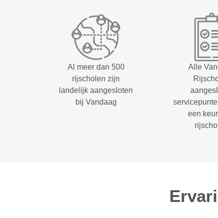
Al meer dan 500
Alle Va
rijscholen zijn
Rijsch
landelijk aangesloten
aangesl
bij Vandaag
servicepunt
een keu
rijsch
Ervar