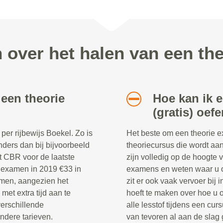
n over het halen van een th
 een theorie
Hoe kan ik 
(gratis) oef
per rijbewijs Boekel. Zo is
Het beste om een theorie e
anders dan bij bijvoorbeeld
theoriecursus die wordt aa
et CBR voor de laatste
zijn volledig op de hoogte 
ie examen in 2019 €33 in
examens en weten waar u o
amen, aangezien het
zit er ook vaak vervoer bij
et extra tijd aan te
hoeft te maken over hoe u 
verschillende
alle lesstof tijdens een cur
ndere tarieven.
van tevoren al aan de slag 