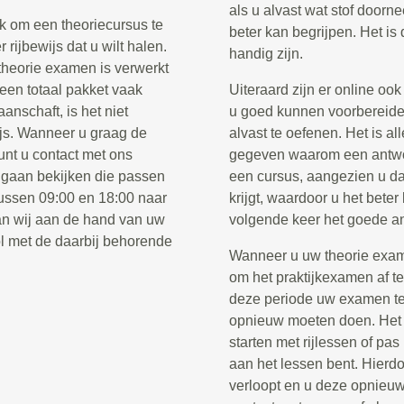
als u alvast wat stof doorne
k om een theoriecursus te
beter kan begrijpen. Het is
rijbewijs dat u wilt halen.
handig zijn.
 theorie examen is verwerkt
 een totaal pakket vaak
Uiteraard zijn er online oo
anschaft, is het niet
u goed kunnen voorbereide
ijs. Wanneer u graag de
alvast te oefenen. Het is al
unt u contact met ons
gegeven waarom een antwoor
 gaan bekijken die passen
een cursus, aangezien u da
tussen 09:00 en 18:00 naar
krijgt, waardoor u het beter
n wij aan de hand van uw
volgende keer het goede a
l met de daarbij behorende
Wanneer u uw theorie examen
om het praktijkexamen af t
deze periode uw examen te 
opnieuw moeten doen. Het i
starten met rijlessen of pa
aan het lessen bent. Hierdo
verloopt en u deze opnieu