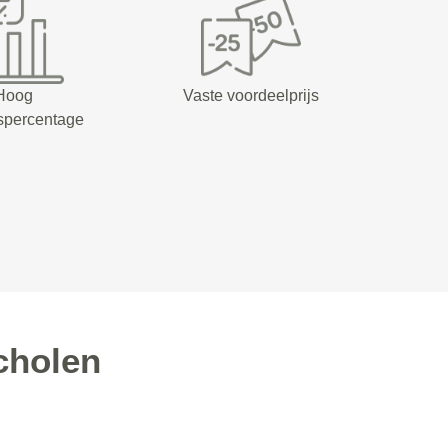
Hoog
Vaste voordeelprijs
spercentage
cholen