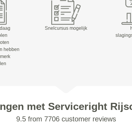
ndaag
Snelcursus mogelijk
olen
slaging
oten
en hebben
rmerk
olen
ingen met Serviceright Rijs
9.5 from 7706 customer reviews