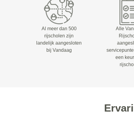
Al meer dan 500
Alle Va
rijscholen zijn
Rijsch
landelijk aangesloten
aangesl
bij Vandaag
servicepunt
een keu
rijsch
Ervar