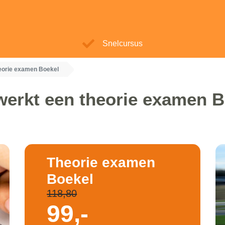
Snelcursus
eorie examen Boekel
werkt een theorie examen B
Theorie examen
Boekel
118,80
99,-