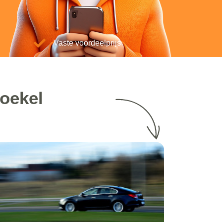
Vaste voordeelprijs
oekel