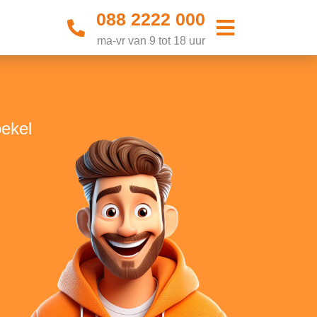
088 2222 000
ma-vr van 9 tot 18 uur
oekel