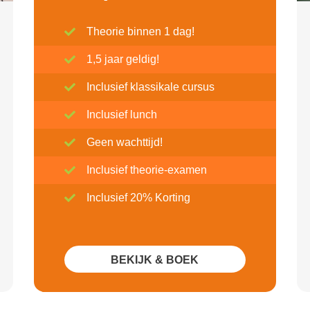
Theorie binnen 1 dag!
1,5 jaar geldig!
Inclusief klassikale cursus
Inclusief lunch
Geen wachttijd!
Inclusief theorie-examen
Inclusief 20% Korting
BEKIJK & BOEK