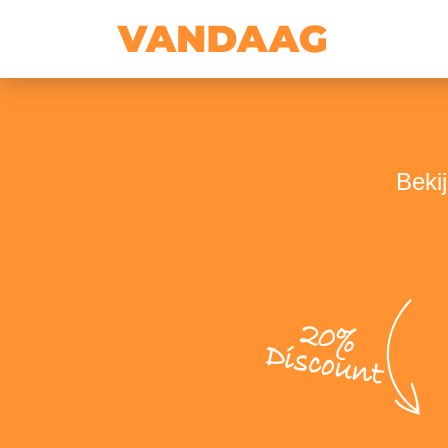
Beki
20%
Discount