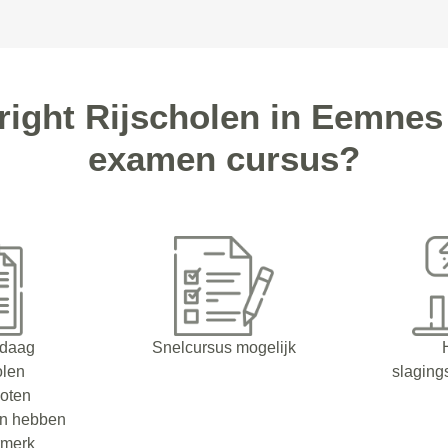
ight Rijscholen in Eemnes
examen cursus?
ndaag
Snelcursus mogelijk
olen
slaging
oten
en hebben
rmerk