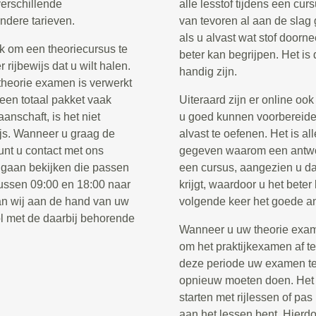
verschillende
alle lesstof tijdens een cur
ndere tarieven.
van tevoren al aan de slag 
als u alvast wat stof doorne
k om een theoriecursus te
beter kan begrijpen. Het is
rijbewijs dat u wilt halen.
handig zijn.
 theorie examen is verwerkt
 een totaal pakket vaak
Uiteraard zijn er online oo
anschaft, is het niet
u goed kunnen voorbereide
ijs. Wanneer u graag de
alvast te oefenen. Het is al
unt u contact met ons
gegeven waarom een antwoor
 gaan bekijken die passen
een cursus, aangezien u da
tussen 09:00 en 18:00 naar
krijgt, waardoor u het beter
n wij aan de hand van uw
volgende keer het goede a
l met de daarbij behorende
Wanneer u uw theorie examen
om het praktijkexamen af t
deze periode uw examen te 
opnieuw moeten doen. Het i
starten met rijlessen of pa
aan het lessen bent. Hierdo