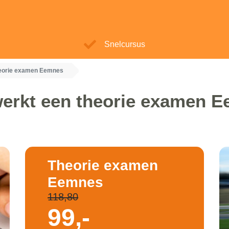
Snelcursus
eorie examen Eemnes
erkt een theorie examen 
Theorie examen
Eemnes
118,80
99,-