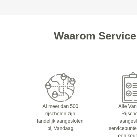
Waarom Servicer
Al meer dan 500
Alle Va
rijscholen zijn
Rijsch
landelijk aangesloten
aangesl
bij Vandaag
servicepunt
een keu