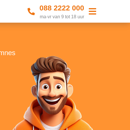
088 2222 000
ma-vr van 9 tot 18 uur
emnes