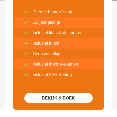
Theorie binnen 1 dag!
1,5 jaar geldig!
Inclusief klassikale cursus
Inclusief lunch
Geen wachttijd!
Inclusief theorie-examen
Inclusief 20% Korting
BEKIJK & BOEK