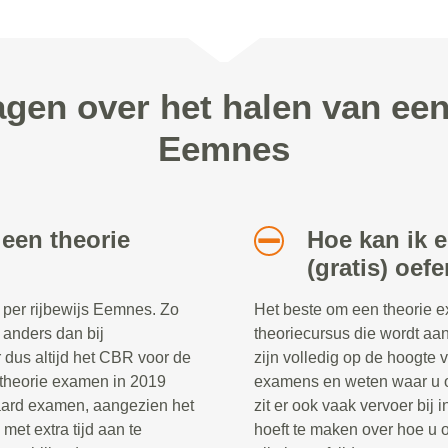
agen over het halen van ee
Eemnes
 een theorie
Hoe kan ik 
(gratis) oef
 per rijbewijs Eemnes. Zo
Het beste om een theorie e
s anders dan bij
theoriecursus die wordt aa
r dus altijd het CBR voor de
zijn volledig op de hoogte 
et theorie examen in 2019
examens en weten waar u o
daard examen, aangezien het
zit er ook vaak vervoer bij
et extra tijd aan te
hoeft te maken over hoe u 