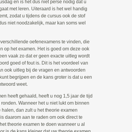
susdag en is het dus niet perse nodig dat u
gaat met leren. Uiteraard is het wel handig
emt, zodat u tijdens de cursus ook de stof
 dus niet noodzakelijk, maar kan soms wel
k verschillende oefenexamens te vinden, die
n op het examen. Het is goed om deze ook
leen vaak zo dat er geen exacte uitleg wordt
d goed of fout is. Dit is het voordeel van
n ook uitleg bij de vragen en antwoorden
 kunt begrijpen en de kans groter is dat u een
ntwoord weet.
 heeft gehaald, heeft u nog 1,5 jaar de tijd
e ronden. Wanneer het u niet lukt om binnen
halen, dan zult u het theorie examen
s daarom aan te raden om ook direct te
s het theorie examen te doen wanneer u al
or is de kans kleiner dat uw theorie examen