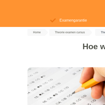
Examengarantie
Home
Theorie examen cursus
Th
Hoe w