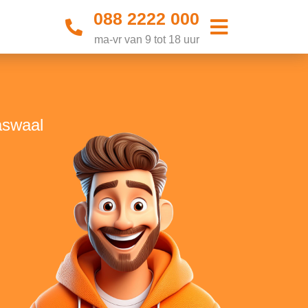
088 2222 000
ma-vr van 9 tot 18 uur
aswaal