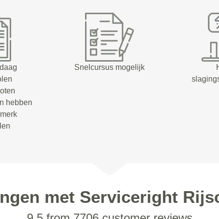
ndaag
Snelcursus mogelijk
olen
slaging
oten
en hebben
rmerk
olen
ingen met Serviceright Rijs
9.5 from 7706 customer reviews