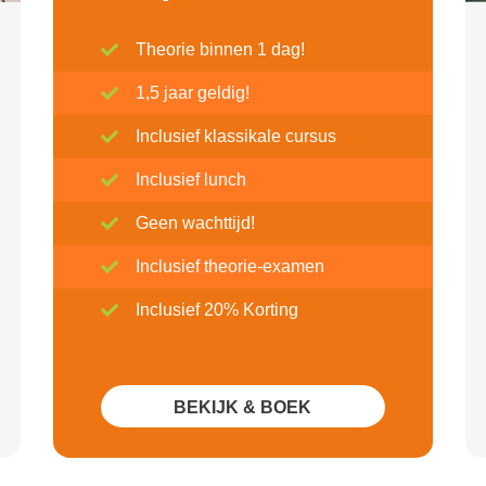
Theorie binnen 1 dag!
1,5 jaar geldig!
Inclusief klassikale cursus
Inclusief lunch
Geen wachttijd!
Inclusief theorie-examen
Inclusief 20% Korting
BEKIJK & BOEK