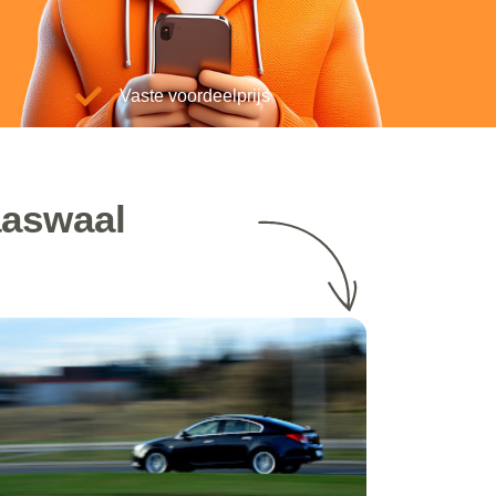
Vaste voordeelprijs
aaswaal