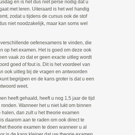
susdag en is het dus niet perse nodig dat u
gaat met leren. Uiteraard is het wel handig
emt, zodat u tijdens de cursus ook de stof
 dus niet noodzakelijk, maar kan soms wel
k verschillende oefenexamens te vinden, die
n op het examen. Het is goed om deze ook
leen vaak zo dat er geen exacte uitleg wordt
d goed of fout is. Dit is het voordeel van
n ook uitleg bij de vragen en antwoorden
 kunt begrijpen en de kans groter is dat u een
ntwoord weet.
 heeft gehaald, heeft u nog 1,5 jaar de tijd
e ronden. Wanneer het u niet lukt om binnen
halen, dan zult u het theorie examen
s daarom aan te raden om ook direct te
s het theorie examen te doen wanneer u al
or is de kans kleiner dat uw theorie examen