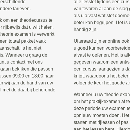
verschillende
alle lesstof tijdens een cur
ndere tarieven.
van tevoren al aan de slag 
als u alvast wat stof doorne
k om een theoriecursus te
beter kan begrijpen. Het is
rijbewijs dat u wilt halen.
handig zijn.
 theorie examen is verwerkt
 een totaal pakket vaak
Uiteraard zijn er online oo
anschaft, is het niet
u goed kunnen voorbereide
ijs. Wanneer u graag de
alvast te oefenen. Het is al
unt u contact met ons
gegeven waarom een antwoor
 gaan bekijken die passen
een cursus, aangezien u da
tussen 09:00 en 18:00 naar
krijgt, waardoor u het beter
n wij aan de hand van uw
volgende keer het goede a
l met de daarbij behorende
Wanneer u uw theorie examen
om het praktijkexamen af t
deze periode uw examen te 
opnieuw moeten doen. Het i
starten met rijlessen of pa
aan het lessen bent. Hierdo