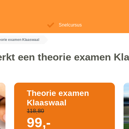
Snelcursus
eorie examen Klaaswaal
rkt een theorie examen Kl
Theorie examen
Klaaswaal
118,80
99,-