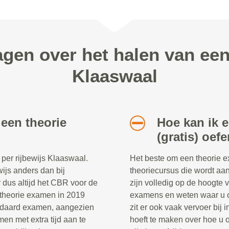
agen over het halen van ee
Klaaswaal
 een theorie
Hoe kan ik 
(gratis) oef
per rijbewijs Klaaswaal.
Het beste om een theorie e
ewijs anders dan bij
theoriecursus die wordt aa
r dus altijd het CBR voor de
zijn volledig op de hoogte 
et theorie examen in 2019
examens en weten waar u o
tandaard examen, aangezien
zit er ook vaak vervoer bij
en met extra tijd aan te
hoeft te maken over hoe u 