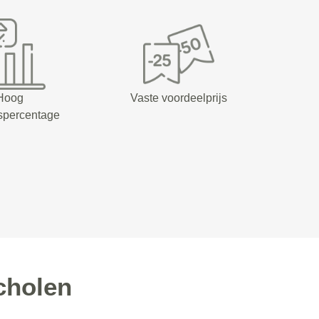
Hoog
Vaste voordeelprijs
spercentage
cholen