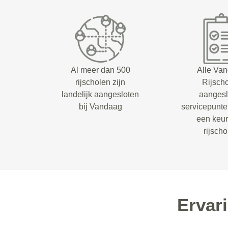
Al meer dan 500
Alle Va
rijscholen zijn
Rijsch
landelijk aangesloten
aangesl
bij Vandaag
servicepunt
een keu
rijsch
Ervar