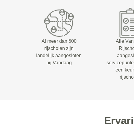
Al meer dan 500
Alle Va
rijscholen zijn
Rijsch
landelijk aangesloten
aangesl
bij Vandaag
servicepunt
een keu
rijsch
Ervar