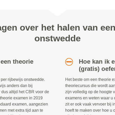
agen over het halen van ee
onstwedde
 een theorie
Hoe kan ik 
(gratis) oef
 per rijbewijs onstwedde.
Het beste om een theorie e
ewijs anders dan bij
theoriecursus die wordt aa
r dus altijd het CBR voor de
zijn volledig op de hoogte 
et theorie examen in 2019
examens en weten waar u o
tandaard examen, aangezien
zit er ook vaak vervoer bij
en met extra tijd aan te
hoeft te maken over hoe u 