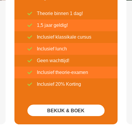
Theorie binnen 1 dag!
1,5 jaar geldig!
Inclusief klassikale cursus
Inclusief lunch
Geen wachttijd!
Inclusief theorie-examen
Inclusief 20% Korting
BEKIJK & BOEK