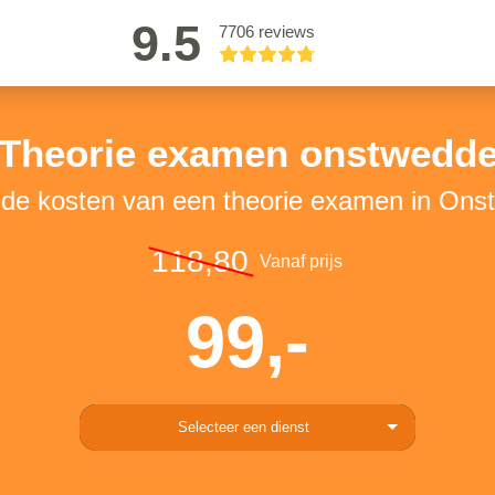
9.5
7706 reviews
Theorie examen onstwedd
 de kosten van een theorie examen in On
118,80
Vanaf prijs
99,-
Selecteer een dienst