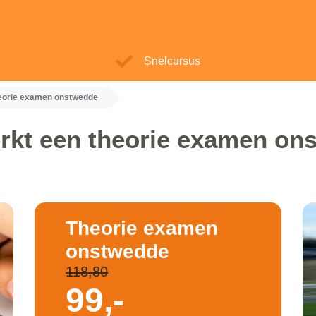
Snelcursus
eorie examen onstwedde
rkt een theorie examen on
Theorie examen
onstwedde
118,80
99,-