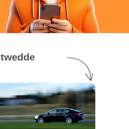
Vaste voordeelprijs
stwedde