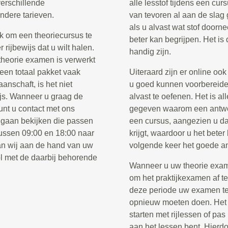
verschillende
alle lesstof tijdens een cur
ndere tarieven.
van tevoren al aan de slag 
als u alvast wat stof doorne
k om een theoriecursus te
beter kan begrijpen. Het is
rijbewijs dat u wilt halen.
handig zijn.
 theorie examen is verwerkt
 een totaal pakket vaak
Uiteraard zijn er online oo
anschaft, is het niet
u goed kunnen voorbereide
ijs. Wanneer u graag de
alvast te oefenen. Het is al
unt u contact met ons
gegeven waarom een antwoor
 gaan bekijken die passen
een cursus, aangezien u da
tussen 09:00 en 18:00 naar
krijgt, waardoor u het beter
n wij aan de hand van uw
volgende keer het goede a
l met de daarbij behorende
Wanneer u uw theorie examen
om het praktijkexamen af t
deze periode uw examen te 
opnieuw moeten doen. Het i
starten met rijlessen of pa
aan het lessen bent. Hierdo