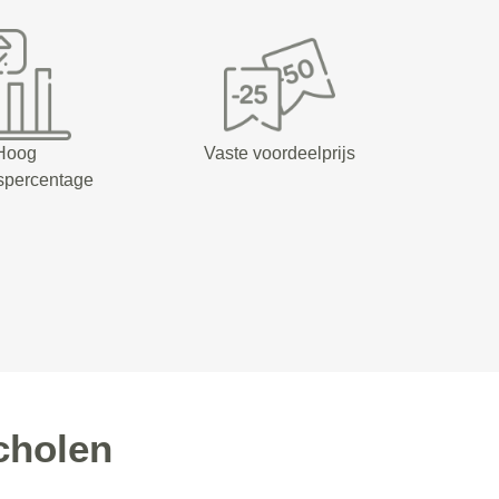
Hoog
Vaste voordeelprijs
spercentage
cholen