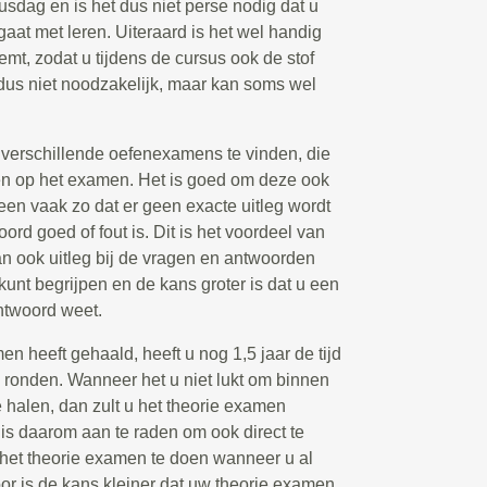
susdag en is het dus niet perse nodig dat u
gaat met leren. Uiteraard is het wel handig
emt, zodat u tijdens de cursus ook de stof
 dus niet noodzakelijk, maar kan soms wel
k verschillende oefenexamens te vinden, die
n op het examen. Het is goed om deze ook
leen vaak zo dat er geen exacte uitleg wordt
d goed of fout is. Dit is het voordeel van
n ook uitleg bij de vragen en antwoorden
 kunt begrijpen en de kans groter is dat u een
ntwoord weet.
 heeft gehaald, heeft u nog 1,5 jaar de tijd
e ronden. Wanneer het u niet lukt om binnen
halen, dan zult u het theorie examen
s daarom aan te raden om ook direct te
s het theorie examen te doen wanneer u al
or is de kans kleiner dat uw theorie examen