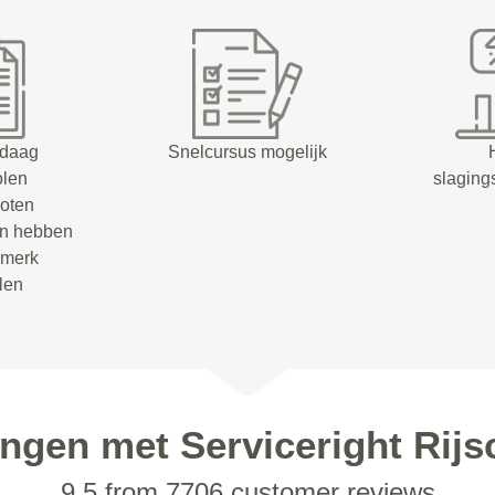
ndaag
Snelcursus mogelijk
olen
slaging
oten
en hebben
rmerk
olen
ingen met Serviceright Rijs
9.5 from 7706 customer reviews