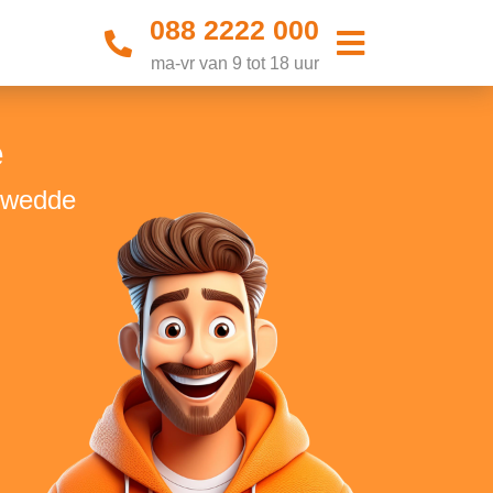
088 2222 000
ma-vr van 9 tot 18 uur
e
stwedde